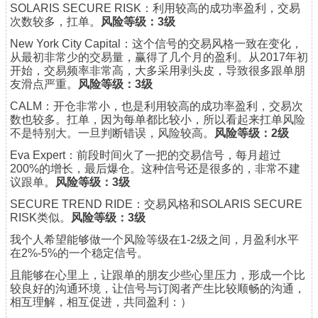
SOLARIS SECURE RISK：利用较高的成功率盈利，交易
次数较多，扛单。
风险等级：3级
New York City Capital：这个信号的交易风格一致在变化，
从最初非常少的交易量，赢得了几个月的盈利。从2017年初
开始，交易频率非常高，大多采用剥头皮，导致很多跟单朋
友滑点严重。
风险等级：3级
CALM：开仓非常小，也是利用较高的成功率盈利，交易次
数也较多。扛单，因为每单都比较小，所以看起来扛单风险
不是特别大。一旦判断错误，风险较高。
风险等级：2级
Eva Expert：前段时间火了一把的交易信号，每月超过
200%的增长，最后爆仓。这种信号还是很多的，非常不建
议跟单。
风险等级：3级
SECURE TREND RIDE：交易风格和SOLARIS SECURE
RISK类似。
风险等级：3级
我个人希望能够做一个风险等级在1-2级之间，月盈利水平
在2%-5%的一个稳定信号。
且能够在心里上，让跟单的朋友少些心里压力，形成一个比
较良好的沟通环境，让信号与订阅者产生比较顺畅的沟通，
相互理解，相互促进，共同盈利：）