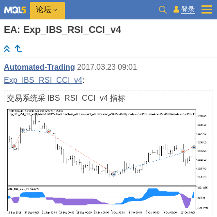
登录
论坛
EA: Exp_IBS_RSI_CCI_v4
Automated-Trading
2017.03.23 09:01
Exp_IBS_RSI_CCI_v4
:
交易系统采 IBS_RSI_CCI_v4 指标