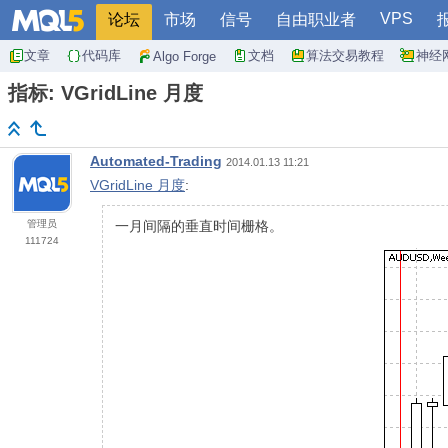
VPS
论坛
市场
信号
自由职业者
文章
代码库
文档
算法交易教程
神经
Algo Forge
指标: VGridLine 月度
Automated-Trading
2014.01.13 11:21
VGridLine 月度
:
管理员
一月间隔的垂直时间栅格。
111724