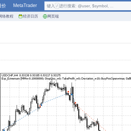
MetaTrader
报价
键入
/
进行搜索: @user, $symbol, ...
网络教程
经济日历
网页端