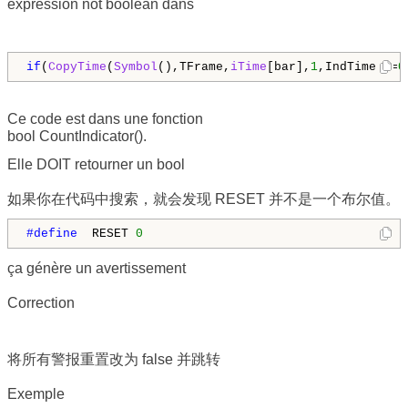
expression not boolean dans
if
(
CopyTime
(
Symbol
(),TFrame,
iTime
[bar],
1
,IndTime)<=
0
Ce code est dans une fonction
bool CountIndicator().
Elle DOIT retourner un bool
如果你在代码中搜索，就会发现 RESET 并不是一个布尔值。
#define 
 RESET 
0
ça génère un avertissement
Correction
将所有警报重置改为 false 并跳转
Exemple