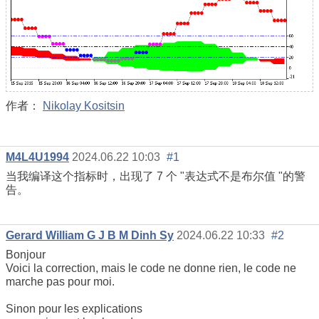
作者：
Nikolay Kositsin
M4L4U1994
2024.06.22 10:03
#1
当我编译这个指标时，出现了 7 个 "表达式不是布尔值 "的警
告。
Gerard William G J B M Dinh Sy
2024.06.22 10:33
#2
Bonjour
Voici la correction, mais le code ne donne rien, le code ne
marche pas pour moi.
Sinon pour les explications