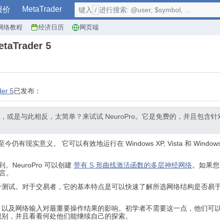
MetaTrader
报价
键入
/
进行搜索: @user, $symbol, ...
网络教程
经济日历
网页端
aTrader 5
er 5
已发布：
或是与此相反，太简单？来试试 NeuroPro。它是免费的，并且包
至今仍有现实意义。 它可以有效地运行在 Windows XP, Vista 和 Win
。NeuroPro 可以创建
带有 S 形曲线激活函数的多层神经网络
。如果您
语言。
个测试。对于交易者，它的基本特点是可以快速了解所选网络结构是否易
，以及网络输入对最重要操作结果的影响。初学者不需要这一点，他们可
识别，并且看看何处他们能继续自己的探索。