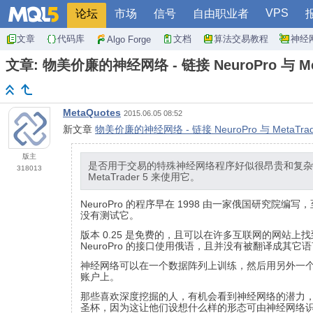
VPS
论坛
市场
信号
自由职业者
文章
代码库
文档
算法交易教程
神经
Algo Forge
文章: 物美价廉的神经网络 - 链接 NeuroPro 与 Met
MetaQuotes
2015.06.05 08:52
新文章
物美价廉的神经网络 - 链接 NeuroPro 与 MetaTrad
版主
是否用于交易的特殊神经网络程序好似很昂贵和复杂，
318013
MetaTrader 5 来使用它。
NeuroPro 的程序早在 1998 由一家俄国研究院编写，
没有测试它。
版本 0.25 是免费的，且可以在许多互联网的网站上找到
NeuroPro 的接口使用俄语，且并没有被翻译成其它
神经网络可以在一个数据阵列上训练，然后用另外一
账户上。
那些喜欢深度挖掘的人，有机会看到神经网络的潜力
圣杯，因为这让他们设想什么样的形态可由神经网络