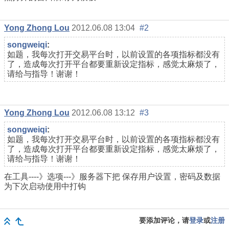
Yong Zhong Lou
2012.06.08 13:04
#2
songweiqi
:
如题，我每次打开交易平台时，以前设置的各项指标都没有
了，造成每次打开平台都要重新设定指标，感觉太麻烦了，
请给与指导！谢谢！
Yong Zhong Lou
2012.06.08 13:12
#3
songweiqi
:
如题，我每次打开交易平台时，以前设置的各项指标都没有
了，造成每次打开平台都要重新设定指标，感觉太麻烦了，
请给与指导！谢谢！
在工具----》选项---》服务器下把 保存用户设置，密码及数据
为下次启动使用中打钩
要添加评论，请
登录
或
注册