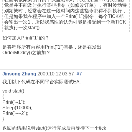
觉是并不能及时执行某些指令（如修改订单），有时波动特
别频繁时，经常会在这一段时间内这些指令都得不到执行，
但是如果我在程序中加入一个Print("1")指令，每个TICK都
会输出一次1，所以我感性的认为可能是接受到一个新TICK
就执行一次start()
如何加入Print("1")的？
是将程序所有内容用Print("1")替换，还是在发出
OrderMOdify()之前加？
Jinsong Zhang
2009.10.12 03:57
#7
我用以下代码在不同平台实际测试EA:
void start()
{
Print("--1");
Sleep(10000);
Print("----2");
}
返回的结果说明start()运行完成后再等待下一个tick