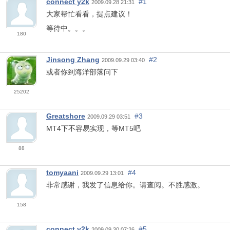
connect y2k
#1
2009.09.28 21:31
大家帮忙看看，提点建议！
等待中。。。
180
Jinsong Zhang
#2
2009.09.29 03:40
或者你到海洋部落问下
25202
Greatshore
#3
2009.09.29 03:51
MT4下不容易实现，等MT5吧
88
tomyaani
#4
2009.09.29 13:01
非常感谢，我发了信息给你。请查阅。不胜感激。
158
connect y2k
#5
2009.09.30 07:26