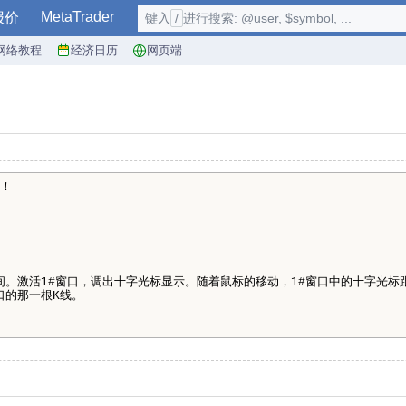
MetaTrader
报价
键入
/
进行搜索: @user, $symbol, ...
网络教程
经济日历
网页端
！
间。激活1#窗口，调出十字光标显示。随着鼠标的移动，1#窗口中的十字光标
口的那一根K线。