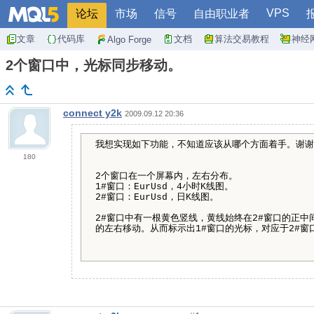
VPS
论坛
市场
信号
自由职业者
文章
代码库
文档
算法交易教程
神经
Algo Forge
2个窗口中，光标同步移动。
connect y2k
2009.09.12 20:36
我想实现如下功能，不知道应该从哪个方面着手。谢谢
180
2个窗口在一个屏幕内，左右分布。
1#窗口：EurUsd，4小时K线图。
2#窗口：EurUsd，日K线图。
2#窗口中有一根黄色竖线，黄线始终在2#窗口的正中
的左右移动。从而标示出1#窗口的光标，对应于2#窗