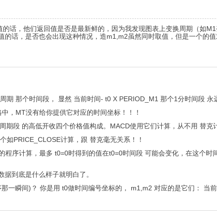
的话，他们返回值是否是最新鲜的，因为我发现图表上变换周期（如M1变
值的话，是否也会出现这种情况，造m1,m2虽然同时取值，但是一个的值
 X 时间周期 那个时间段， 显然 当前时间- t0 X PERIOD_M1 那个1分时间段
格中，MT没有给你提供它对应的时间坐标！！！
个时间周期段 的高低开收四个价格值构成。MACD使用它们计算，从不用 替克
如PRICE_CLOSE计算，跟 替克毫无关系！！
的程序计算，最多 t0=0时得到的值在t0=0时间段 可能会变化，在这
数据到底是什么样子就明白了。
一瞬间)？ 你是用 t0做时间编号坐标的， m1,m2 对应的是它们： 当前时