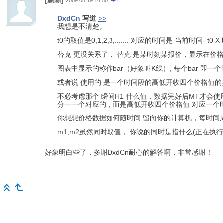
[删除]
#4
2009.08.19 16:50
DxdCn
写道
>>
我想是不清楚。
t0的取值是0,1,2,3,....... 对应的时间是 当前时间-
替克 更没关系了， 替克 是某时刻某报价，显示在价
图表中显示的称作bar（好象叫K线）, 每个bar 
或者说 使用的 是一个时间段的高低开收四个价格值的某
不必考虑那个 瞬间H1 什么值，数据完好后MT才会使
分一一个对应的，而是高低开收四个价格值 对应一个
你想想价格数据如何随时间 留向你的计算机，每时间
m1,m2虽然同时取值， 你说的同时是指什么(正在执行程
好象明白些了，多谢DxdCn耐心的解答啊，非常感谢！