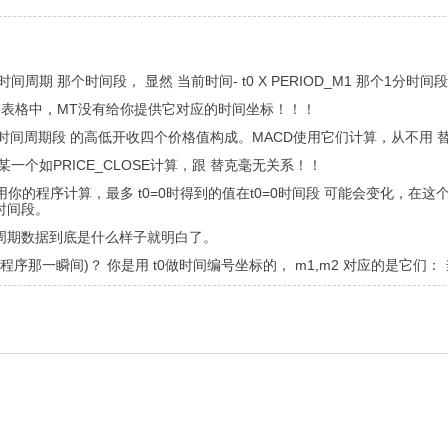
 t0 X 时间周期 那个时间段， 显然 当前时间- t0 X PERIOD_M1 那个1分
格表格中，MT没有给你提供它对应的时间坐标！！！
即一个时间周期段 的高低开收四个价格值构成。MACD使用它们计算，从不用 
一个如PRICE_CLOSE计算，跟 替克毫无关系！！
用你的程序计算，最多 t0=0时得到的值在t0=0时间段 可能会变化，在
时间段。
周期数据到底是什么样子就明白了。
序那一瞬间)？ 你是用 t0做时间编号坐标的， m1,m2 对应的是它们： 当