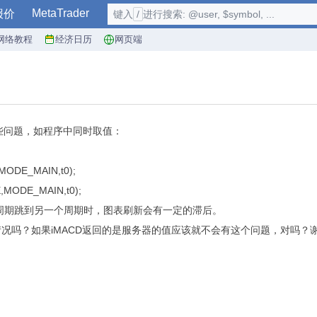
MetaTrader
报价
键入
/
进行搜索: @user, $symbol, ...
网络教程
经济日历
网页端
的一些问题，如程序中同时取值：
MODE_MAIN,t0);
,MODE_MAIN,t0);
周期跳到另一个周期时，图表刷新会有一定的滞后。
情况吗？如果iMACD返回的是服务器的值应该就不会有这个问题，对吗？