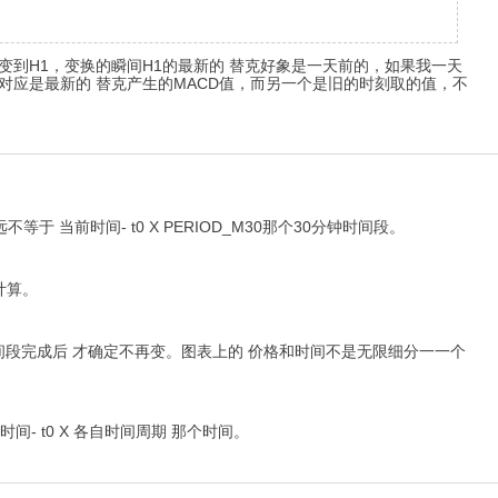
到H1，变换的瞬间H1的最新的 替克好象是一天前的，如果我一天
对应是最新的 替克产生的MACD值，而另一个是旧的时刻取的值，不
 永远不等于 当前时间- t0 X PERIOD_M30那个30分钟时间段。
计算。
个时间段完成后 才确定不再变。图表上的 价格和时间不是无限细分一一个
间- t0 X 各自时间周期 那个时间。