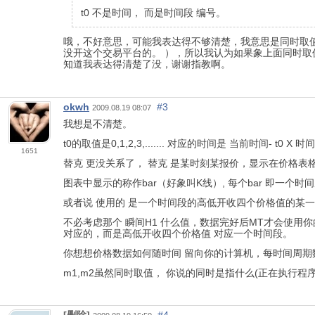
t0 不是时间， 而是时间段 编号。
哦，不好意思，可能我表达得不够清楚，我意思是同时取值
没开这个交易平台的。 ），所以我认为如果象上面同时取
知道我表达得清楚了没，谢谢指教啊。
okwh
#3
2009.08.19 08:07
我想是不清楚。
t0的取值是0,1,2,3,....... 对应的时间是 当前时间- t0
1651
替克 更没关系了， 替克 是某时刻某报价，显示在价格表
图表中显示的称作bar（好象叫K线）, 每个bar 即一
或者说 使用的 是一个时间段的高低开收四个价格值的某一个
不必考虑那个 瞬间H1 什么值，数据完好后MT才会使用你
对应的，而是高低开收四个价格值 对应一个时间段。
你想想价格数据如何随时间 留向你的计算机，每时间周期
m1,m2虽然同时取值， 你说的同时是指什么(正在执行程序那