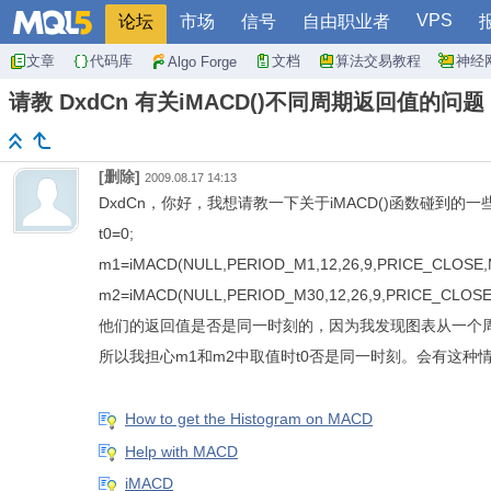
VPS
论坛
市场
信号
自由职业者
文章
代码库
文档
算法交易教程
神经
Algo Forge
请教 DxdCn 有关iMACD()不同周期返回值的问题
[删除]
2009.08.17 14:13
DxdCn，你好，我想请教一下关于iMACD()函数碰到
t0=0;
m1=iMACD(NULL,PERIOD_M1,12,26,9,PRICE_CLOSE,
m2=iMACD(NULL,PERIOD_M30,12,26,9,PRICE_CLOSE
他们的返回值是否是同一时刻的，因为我发现图表从一个
所以我担心m1和m2中取值时t0否是同一时刻。会有这种
How to get the Histogram on MACD
Help with MACD
iMACD