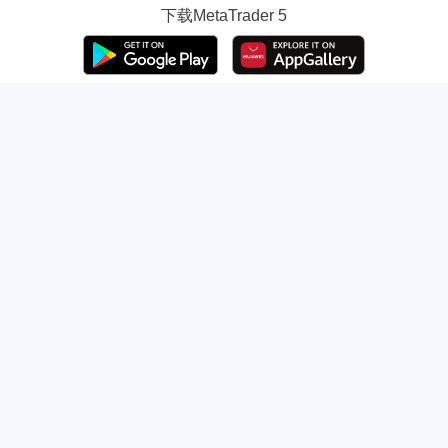
下载
MetaTrader 5