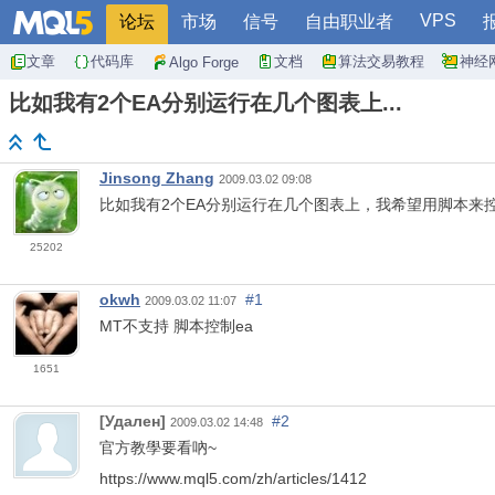
VPS
论坛
市场
信号
自由职业者
文章
代码库
文档
算法交易教程
神经
Algo Forge
比如我有2个EA分别运行在几个图表上...
Jinsong Zhang
2009.03.02 09:08
比如我有2个EA分别运行在几个图表上，我希望用脚本来控
25202
okwh
#1
2009.03.02 11:07
MT不支持 脚本控制ea
1651
[Удален]
#2
2009.03.02 14:48
官方教學要看吶~
https://www.mql5.com/zh/articles/1412