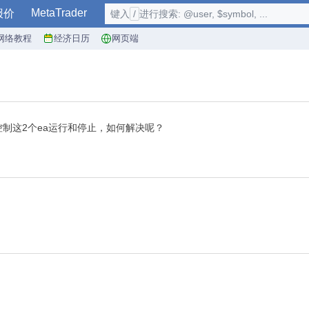
MetaTrader
报价
键入
/
进行搜索: @user, $symbol, ...
网络教程
经济日历
网页端
制这2个ea运行和停止，如何解决呢？