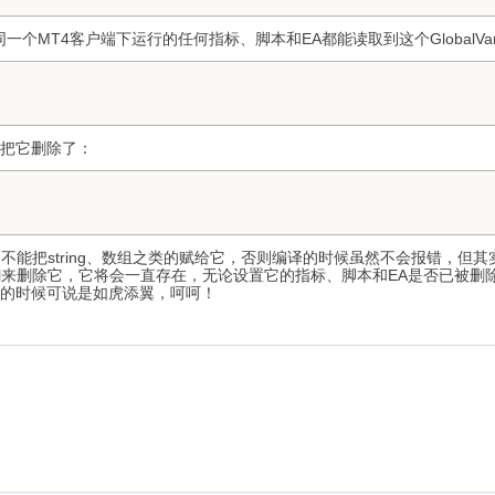
T4客户端下运行的任何指标、脚本和EA都能读取到这个GlobalVari
这样把它删除了：
的数据，不能把string、数组之类的赋给它，否则编译的时候虽然不会报错，但其实
VariableDel来删除它，它将会一直存在，无论设置它的指标、脚本和EA是
易程序的时候可说是如虎添翼，呵呵！