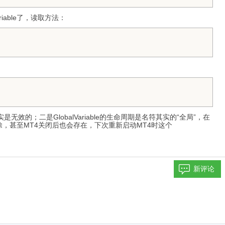
able了，读取方法：
是无效的；二是GlobalVariable的生命周期是名符其实的“全局”，在
否已被删除，甚至MT4关闭后也会存在，下次重新启动MT4时这个
新评论