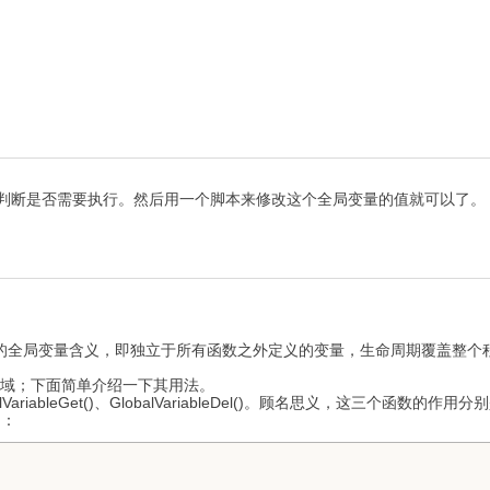
来判断是否需要执行。然后用一个脚本来修改这个全局变量的值就可以了。
的全局变量含义，即独立于所有函数之外定义的变量，生命周期覆盖整个程
内存区域；下面简单介绍一下其用法。
alVariableGet()、GlobalVariableDel()。顾名思义，这三个函数
如：