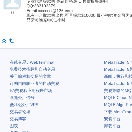
专业代造提款机,保证价格最低,售后服务最好!
QQ:383102379
Email:xxxxxxx@126.com
88
现有一台取款机出售,可月提款$10000,最小初始资金可为$5
只需每晚充电0.1小时.
在线交易 / WebTerminal
MetaTrader 5
免费技术指标和自动交易
MetaTrader 5
关于编程和交易的文章
新闻，执行和
订购自由职业者的自动交易
MetaTrader 5
EA交易和应用程序市场
交易策略的MQ
跟随外汇信号
MQL5 Cloud N
低延迟外汇VPS
MQL5 Algo Fo
交易者论坛
下载
MetaTrad
交易博客
安装平台
图表
卸载平台