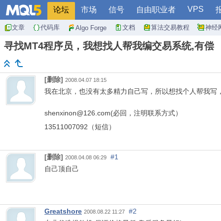
VPS
论坛
市场
信号
自由职业者
文章
代码库
文档
算法交易教程
神经
Algo Forge
寻找MT4程序员，我想找人帮我编交易系统,有偿
[删除]
2008.04.07 18:15
我在北京，也没有太多精力自己写，所以想找个人帮我写，
shenxinon@126.com(必回，注明联系方式）
13511007092（短信）
[删除]
#1
2008.04.08 06:29
自己顶自己
Greatshore
#2
2008.08.22 11:27