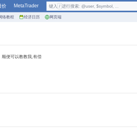
MetaTrader
报价
键入
/
进行搜索: @user, $symbol, ...
网络教程
经济日历
网页端
顺便可以教教我,有偿