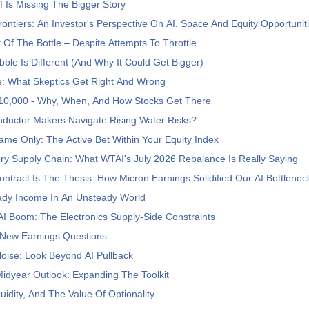
ff Is Missing The Bigger Story
Frontiers: An Investor's Perspective On AI, Space And Equity Opportunit
 Of The Bottle – Despite Attempts To Throttle
ble Is Different (And Why It Could Get Bigger)
e: What Skeptics Get Right And Wrong
10,000 - Why, When, And How Stocks Get There
ductor Makers Navigate Rising Water Risks?
ame Only: The Active Bet Within Your Equity Index
ry Supply Chain: What WTAI's July 2026 Rebalance Is Really Saying
tract Is The Thesis: How Micron Earnings Solidified Our AI Bottlenec
ady Income In An Unsteady World
I Boom: The Electronics Supply-Side Constraints
 New Earnings Questions
oise: Look Beyond AI Pullback
Midyear Outlook: Expanding The Toolkit
uidity, And The Value Of Optionality