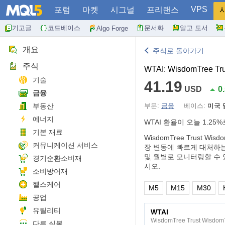
VPS
포럼
마켓
시그널
프리랜스
기고글
코드베이스
문서화
알고 도서
Algo Forge
개요
주식로 돌아가기
주식
WTAI: WisdomTree Trust
기술
41.19
USD
0
금융
부동산
부문:
금융
베이스:
미국 
에너지
WTAI 환율이 오늘
1.25%
기본 재료
WisdomTree Trust Wis
커뮤니케이션 서비스
장 변동에 빠르게 대처하는
및 월별로 모니터링할 수 
경기순환소비재
시오.
소비방어재
헬스케어
M5
M15
M30
공업
유틸리티
WTAI
WisdomTree Trust WisdomTre
다른 심볼