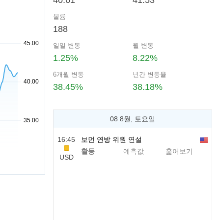
40.61
41.53
볼륨
188
일일 변동
월 변동
1.25%
8.22%
6개월 변동
년간 변동율
38.45%
38.18%
08 8월, 토요일
16:45
보먼 연방 위원 연설
활동
예측값
훑어보기
USD