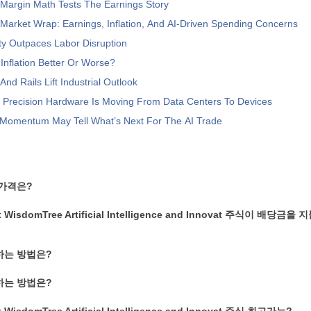
 Margin Math Tests The Earnings Story
Market Wrap: Earnings, Inflation, And AI-Driven Spending Concerns
ity Outpaces Labor Disruption
 Inflation Better Or Worse?
nd Rails Lift Industrial Outlook
: Precision Hardware Is Moving From Data Centers To Devices
Momentum May Tell What’s Next For The AI Trade
 가격은?
t WisdomTree Artificial Intelligence and Innovat 주식이 배당금
하는 방법은?
하는 방법은?