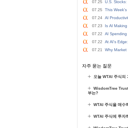
07.25
U.S. Stocks:
07.25
This Week's 
07.24
AI Productiv
07.23
Is AI Making
07.22
AI Spending A
07.22
At AI's Edge
07.21
Why Market 
자주 묻는 질문
오늘 WTAI 주식의
WisdomTree Trus
부는?
WTAI 주식을 매수
WTAI 주식에 투자