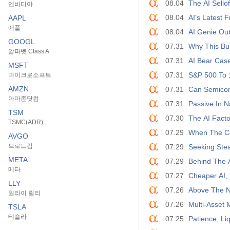
08.04
The AI Sello
엔비디아
08.04
AI's Latest 
AAPL
애플
08.04
AI Genie Out
GOOGL
07.31
Why This Bub
알파벳 Class A
07.31
AI Bear Cas
MSFT
07.31
S&P 500 To 
마이크로소프트
AMZN
07.31
Can Semicon
아마존닷컴
07.31
Passive In N
TSM
07.30
The AI Facto
TSMC(ADR)
07.29
When The Con
AVGO
브로드컴
07.29
Seeking Ste
META
07.29
Behind The A
메타
07.27
Cheaper AI,
LLY
07.26
Above The N
일라이 릴리
07.26
Multi-Asset 
TSLA
테슬라
07.25
Patience, Liq