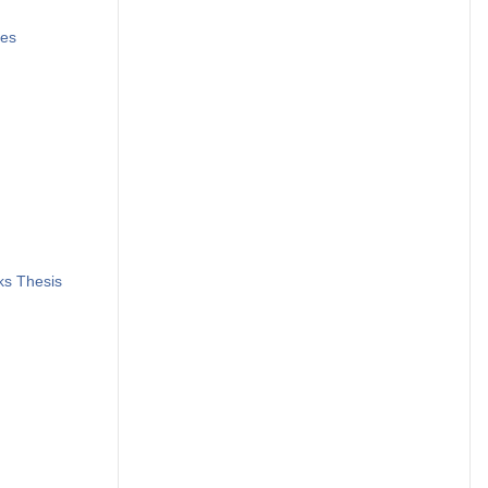
ies
ks Thesis