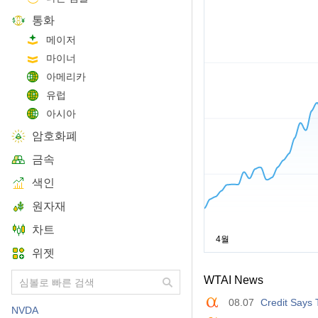
통화
메이저
마이너
아메리카
유럽
아시아
암호화폐
금속
색인
원자재
차트
위젯
WTAI News
08.07
Credit Says 
NVDA