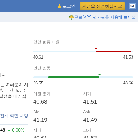
로그인
계정을 생성하십시오
무료 VPS 평가판을 사용해 보세요
일일 변동 비율
40.61
41.53
년간 변동
니다.
26.55
48.66
간 쿼트는 여러분이 시
시간, 일, 주
이전 종가
시가
 결정을 내리십
40.68
41.51
Bid
Ask
전체 화면 채팅
41.19
41.49
.49
0.00%
저가
고가