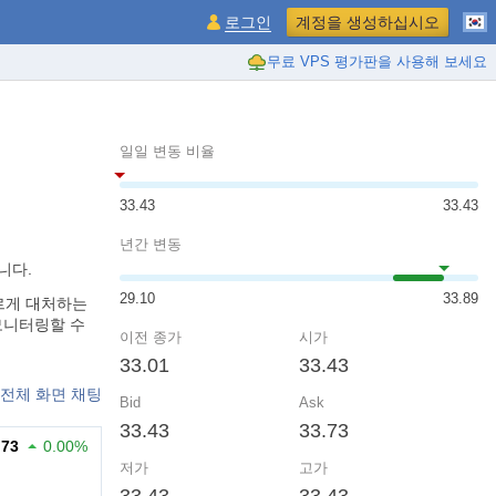
로그인
계정을 생성하십시오
무료 VPS 평가판을 사용해 보세요
일일 변동 비율
33.43
33.43
년간 변동
니다.
29.10
33.89
 빠르게 대처하는
 모니터링할 수
이전 종가
시가
33.01
33.43
전체 화면 채팅
Bid
Ask
33.43
33.73
.73
0.00%
저가
고가