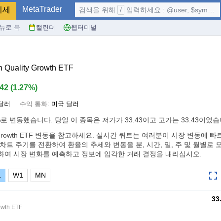
MetaTrader
시세
검색을 위해
/
입력하세요 : @user, $symbol, ...
뉴로 북
캘린더
웹터미널
 Quality Growth ETF
.42
(
1.27%
)
달러
수익 통화:
미국 달러
%
로 변동했습니다. 당일 이 종목은 저가가 33.43이고 고가는 33.43이었습
ality Growth ETF 변동을 참고하세요. 실시간 쿼트는 여러분이 시장 변동에
차트 주기를 전환하여 환율의 추세와 변동을 분, 시간, 일, 주 및 월별로
하여 시장 변화를 예측하고 정보에 입각한 거래 결정을 내리십시오.
1
W1
MN
33
owth ETF