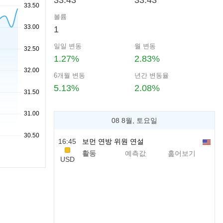
33.43
33.43
볼륨
1
일일 변동
월 변동
1.27%
2.83%
6개월 변동
년간 변동율
5.13%
2.08%
08 8월, 토요일
16:45
보먼 연방 위원 연설
활동
예측값
훑어보기
USD