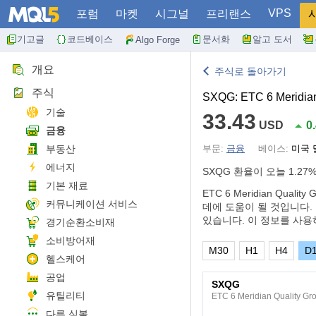
VPS
포럼
마켓
시그널
프리랜스
기고글
코드베이스
문서화
알고 도서
Algo Forge
개요
주식로 돌아가기
주식
SXQG: ETC 6 Meridian
기술
33.43
USD
0
금융
부동산
부문:
금융
베이스:
미국 
에너지
SXQG 환율이 오늘
1.27
기본 재료
ETC 6 Meridian Qu
커뮤니케이션 서비스
데에 도움이 될 것입니다. 
있습니다. 이 정보를 사용
경기순환소비재
소비방어재
M30
H1
H4
D
헬스케어
공업
SXQG
유틸리티
ETC 6 Meridian Quality Gr
다른 심볼