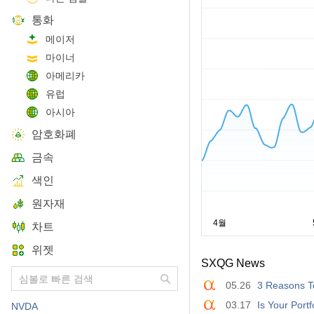
통화
메이저
마이너
아메리카
유럽
아시아
암호화폐
금속
색인
원자재
차트
위젯
SXQG News
05.26
3 Reasons To
03.17
Is Your Port
NVDA