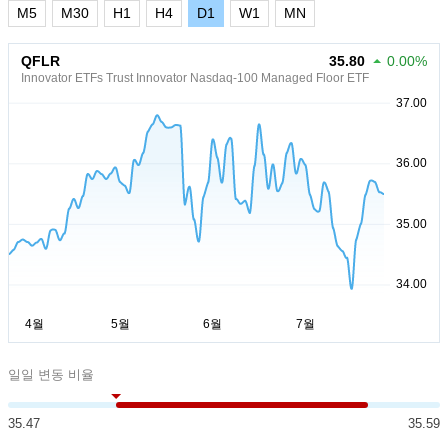
M5
M30
H1
H4
D1
W1
MN
QFLR
35.80
0.00%
Innovator ETFs Trust Innovator Nasdaq-100 Managed Floor ETF
일일 변동 비율
35.47
35.59