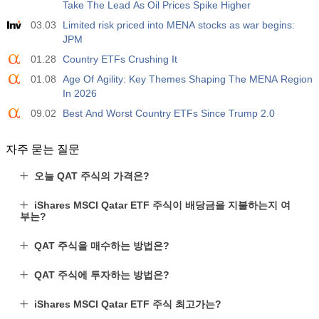
Take The Lead As Oil Prices Spike Higher
03.03
Limited risk priced into MENA stocks as war begins:
JPM
01.28
Country ETFs Crushing It
01.08
Age Of Agility: Key Themes Shaping The MENA Region
In 2026
09.02
Best And Worst Country ETFs Since Trump 2.0
자주 묻는 질문
오늘 QAT 주식의 가격은?
iShares MSCI Qatar ETF 주식이 배당금을 지불하는지 여
부는?
QAT 주식을 매수하는 방법은?
QAT 주식에 투자하는 방법은?
iShares MSCI Qatar ETF 주식 최고가는?