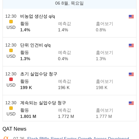
06 8월, 목요일
12:30
비농업 생산성 q/q
활동
예측값
훑어보기
USD
1.4%
1.4%
0.8%
12:30
단위 인건비 q/q
활동
예측값
훑어보기
USD
1.3%
0.4%
1.3%
12:30
초기 실업수당 청구
활동
예측값
훑어보기
USD
199 K
196 K
198 K
12:30
계속되는 실업수당 청구
활동
예측값
훑어보기
USD
1.801 M
1.772 M
1.777 M
QAT News
07.26
Flash PMIs Signal Faster Growth Across Developed