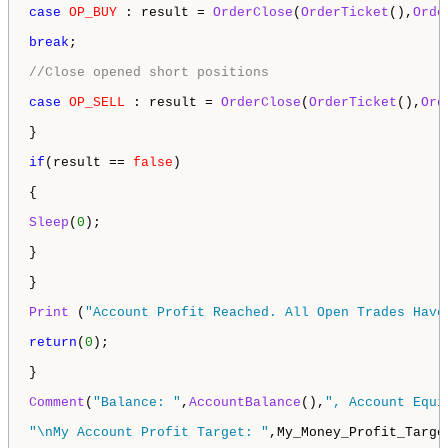
case
OP_BUY
 : result = 
OrderClose
(
OrderTicket
(),
Orde
break
;

//Close opened short positions
case
OP_SELL
 : result = 
OrderClose
(
OrderTicket
(),
Ord
}

if
(result == 
false
)

{

Sleep
(
0
);

}

}

Print
 (
"Account Profit Reached. All Open Trades Have
return
(
0
);

}

Comment
(
"Balance: "
,
AccountBalance
(),
", Account Equi
"\nMy Account Profit Target: "
,My_Money_Profit_Target