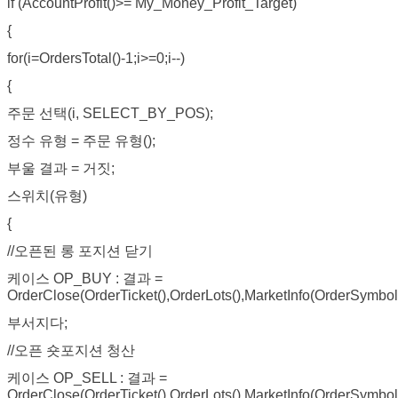
if (AccountProfit()>= My_Money_Profit_Target)
{
for(i=OrdersTotal()-1;i>=0;i--)
{
주문 선택(i, SELECT_BY_POS);
정수 유형 = 주문 유형();
부울 결과 = 거짓;
스위치(유형)
{
//오픈된 롱 포지션 닫기
케이스 OP_BUY : 결과 =
OrderClose(OrderTicket(),OrderLots(),MarketInfo(OrderSymbo
부서지다;
//오픈 숏포지션 청산
케이스 OP_SELL : 결과 =
OrderClose(OrderTicket(),OrderLots(),MarketInfo(OrderSymb