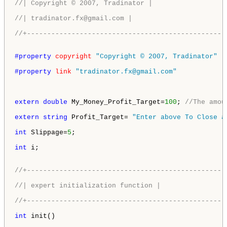
//| Copyright © 2007, Tradinator |
//| tradinator.fx@gmail.com |
//+-------------------------------------------------
#property 
copyright
"Copyright © 2007, Tradinator"
#property 
link
"tradinator.fx@gmail.com"
extern
double
 My_Money_Profit_Target=
100
; 
//The amou
extern
string
 Profit_Target= 
"Enter above To Close a
int
 Slippage=
5
;

int
 i;

//+-------------------------------------------------
//| expert initialization function |
//+-------------------------------------------------
int
 init()
