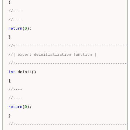
{

//----
//----
return
(
0
);

}

//+-------------------------------------------------
//| expert deinitialization function |
//+-------------------------------------------------
int
 deinit()

{

//----
//----
return
(
0
);

}

//+-------------------------------------------------