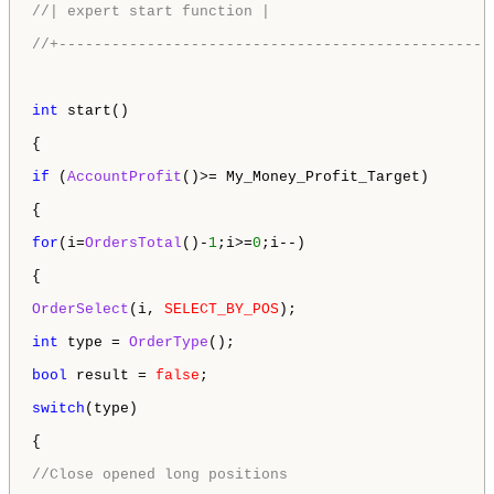
//| expert start function |
//+-------------------------------------------------
int
 start()

{

if
 (
AccountProfit
()>= My_Money_Profit_Target)

{

for
(i=
OrdersTotal
()-
1
;i>=
0
;i--)

{

OrderSelect
(i, 
SELECT_BY_POS
);

int
 type = 
OrderType
();

bool
 result = 
false
;

switch
(type)

{

//Close opened long positions