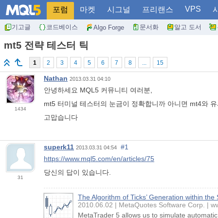
VPS
포럼
마켓
시그널
프리랜스
기고글
코드베이스
문서화
알고 도서
Algo Forge
mt5 전략 테스터 틱
1
2
3
4
5
6
7
8
...
15
Nathan
2013.03.31 04:10
안녕하세요 MQL5 커뮤니티 여러분,
mt5 터미널 테스터의 눈금이 정확합니까 아니면 mt4와
1434
고맙습니다
superk11
#1
2013.03.31 04:54
https://www.mql5.com/en/articles/75
당신의 답이 있습니다.
31
The Algorithm of Ticks’ Generation within the
2010.06.02
MetaQuotes Software Corp.
w
MetaTrader 5 allows us to simulate automatic 