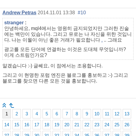
Andrew Petras
2014.11.01 13:38
#10
stranger
:
안녕하세요, mql4에서는 영원히 금지되었지만 그러한 진술
에는 백만이 있습니다. 그리고 유로는 나 자신을 위한 것입니
다. 나는 이월이 아닌 좋은 거래가 필요합니다
.
.. 그래요
광고를 모든 단어에 연결하는 이것은 도대체 무엇입니까?
이게 스트림인가요?
알겠습니다 :-) 글쎄요, 이 점에서는 조용합니다.
그리고 이 현명한 포럼 엔진은 블로그를 홍보하고 :-) 그리고
블로그를 찾으면 다른 모든 것을 홍보합니다.
1
2
3
4
5
6
7
8
9
10
11
12
13
14
15
16
17
18
19
20
21
22
23
24
25
26
27
28
29
30
31
32
33
34
35
36
37
38
39