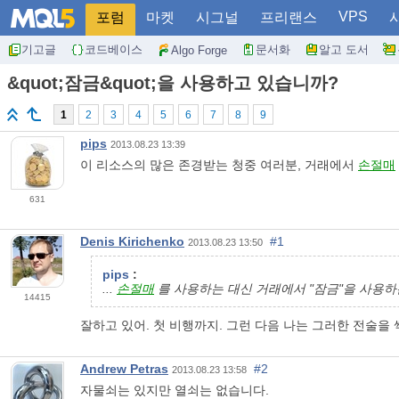
VPS
포럼
마켓
시그널
프리랜스
기고글
코드베이스
문서화
알고 도서
Algo Forge
&quot;잠금&quot;을 사용하고 있습니까?
1
2
3
4
5
6
7
8
9
pips
2013.08.23 13:39
이 리소스의 많은 존경받는 청중 여러분, 거래에서
손절매
631
Denis Kirichenko
#1
2013.08.23 13:50
pips
:
...
손절매
를 사용하는 대신 거래에서 "잠금"을 사용하
14415
잘하고 있어. 첫 비행까지. 그런 다음 나는 그러한 전술을 썩
Andrew Petras
#2
2013.08.23 13:58
자물쇠는 있지만 열쇠는 없습니다.