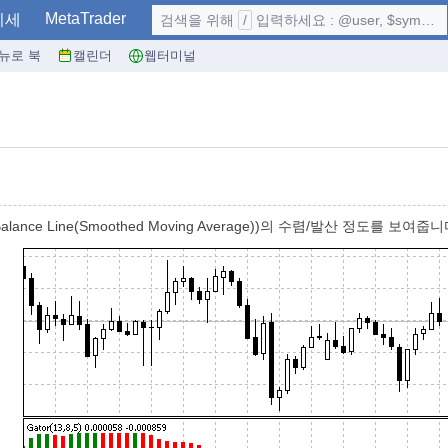
MetaTrader
시세
검색을 위해
/
입력하세요 : @user, $symbol, ...
뉴로 북
캘린더
웹터미널
(Balance Line(Smoothed Moving Average))의 수렴/발산 정도를 보여줍니