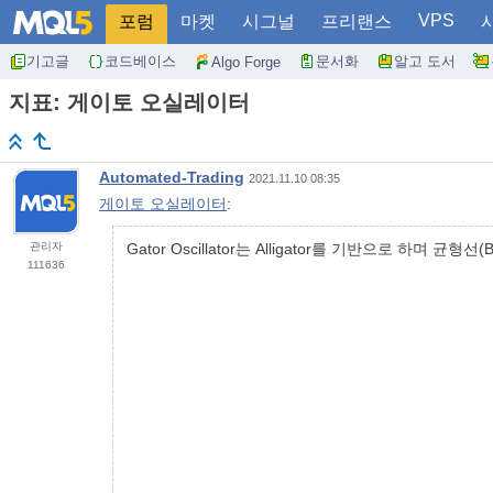
VPS
포럼
마켓
시그널
프리랜스
기고글
코드베이스
문서화
알고 도서
Algo Forge
지표: 게이토 오실레이터
Automated-Trading
2021.11.10 08:35
게이토 오실레이터
:
관리자
Gator Oscillator는 Alligator를 기반으로 하며 균형선
111636