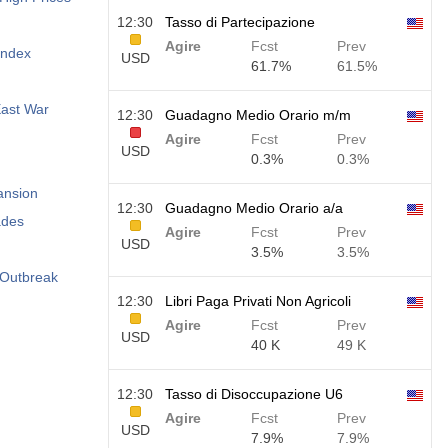
12:30
Tasso di Partecipazione
Agire
Fcst
Prev
Index
USD
61.7%
61.5%
East War
12:30
Guadagno Medio Orario m/m
Agire
Fcst
Prev
USD
0.3%
0.3%
ansion
12:30
Guadagno Medio Orario a/a
ades
Agire
Fcst
Prev
USD
3.5%
3.5%
 Outbreak
12:30
Libri Paga Privati Non Agricoli
Agire
Fcst
Prev
USD
40 K
49 K
12:30
Tasso di Disoccupazione U6
Agire
Fcst
Prev
USD
7.9%
7.9%