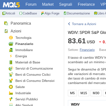
Forum
Market
Segnali
Freelance
VP
Articoli
CodeBase
Algo Forge
Documentazione
Libro 
Panoramica
Tornare a Azioni
Azioni
WDIV: SPDR S&P Glob
Tecnologia
83.61
USD
0
Finanziario
Immobiliare
Settore:
Finanziario
Bas
Energia
Il tasso di cambio WDIV 
scambiato ad un minimo d
Materiali di Base
Servizi di Comunicazione
Segui le dinamiche di SP
alle variazioni di mercat
Beni di Consumo Ciclici
dei tassi di cambio di min
Beni di Consumo Difensivi
cambiamenti del mercato 
Salute
Industriale
M5
M15
M30
Servizi Pubblici
WDIV
Altri Simboli