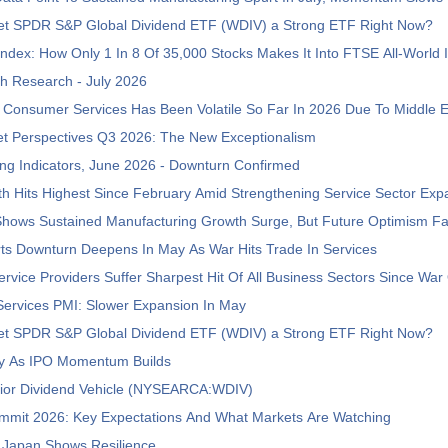
reet SPDR S&P Global Dividend ETF (WDIV) a Strong ETF Right Now?
ndex: How Only 1 In 8 Of 35,000 Stocks Makes It Into FTSE All-World 
h Research - July 2026
Consumer Services Has Been Volatile So Far In 2026 Due To Middle 
et Perspectives Q3 2026: The New Exceptionalism
ng Indicators, June 2026 - Downturn Confirmed
h Hits Highest Since February Amid Strengthening Service Sector Exp
Shows Sustained Manufacturing Growth Surge, But Future Optimism F
ts Downturn Deepens In May As War Hits Trade In Services
vice Providers Suffer Sharpest Hit Of All Business Sectors Since War
Services PMI: Slower Expansion In May
reet SPDR S&P Global Dividend ETF (WDIV) a Strong ETF Right Now?
ly As IPO Momentum Builds
ior Dividend Vehicle (NYSEARCA:WDIV)
mmit 2026: Key Expectations And What Markets Are Watching
 Japan Shows Resilience