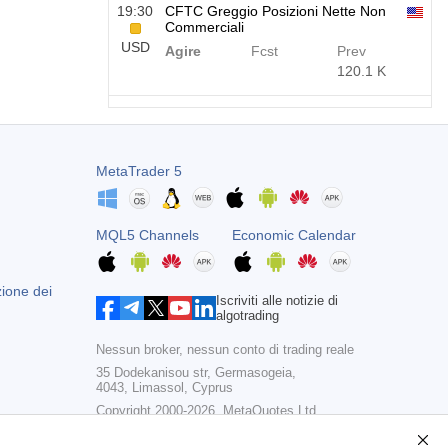
19:30
CFTC Greggio Posizioni Nette Non
Commerciali
USD
Agire
Fcst
Prev
120.1 K
19:30
CFTC S&amp;P 500 Posizioni Nette
Non Commerciali
USD
Agire
Fcst
Prev
MetaTrader 5
-17.2 K
19:30
CFTC Nasdaq 100 Posizioni Nette
MQL5 Channels
Economic Calendar
Non Commerciali
USD
Agire
Fcst
Prev
4.9 K
zione dei
Iscriviti alle notizie di
algotrading
Nessun broker, nessun conto di trading reale
35 Dodekanisou str, Germasogeia,
4043, Limassol, Cyprus
Copyright 2000-2026,
MetaQuotes Ltd