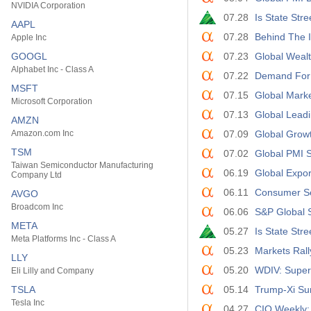
NVIDIA Corporation
07.28
Is State St
AAPL
07.28
Behind The I
Apple Inc
GOOGL
07.23
Global Wealt
Alphabet Inc - Class A
07.22
Demand For 
MSFT
07.15
Global Mark
Microsoft Corporation
07.13
Global Leadi
AMZN
Amazon.com Inc
07.09
Global Growt
TSM
07.02
Global PMI 
Taiwan Semiconductor Manufacturing
06.19
Global Expor
Company Ltd
06.11
Consumer Ser
AVGO
Broadcom Inc
06.06
S&P Global 
META
05.27
Is State St
Meta Platforms Inc - Class A
05.23
Markets Ral
LLY
05.20
WDIV: Super
Eli Lilly and Company
TSLA
05.14
Trump-Xi Su
Tesla Inc
04.27
CIO Weekly: