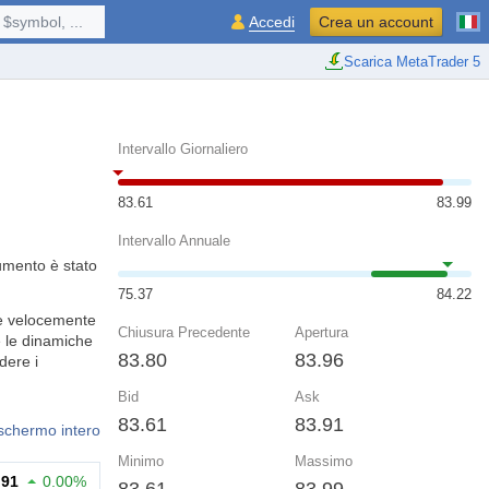
$symbol, ...
Accedi
Crea un account
Scarica MetaTrader 5
Intervallo Giornaliero
83.61
83.99
Intervallo Annuale
rumento è stato
75.37
84.22
re velocemente
Chiusura Precedente
Apertura
e le dinamiche
83.80
83.96
dere i
Bid
Ask
83.61
83.91
 schermo intero
Minimo
Massimo
.91
0.00%