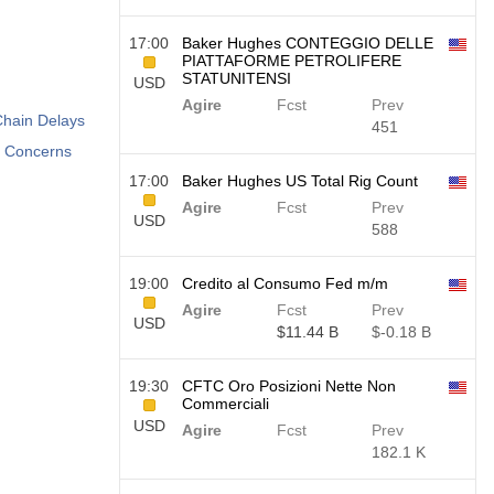
17:00
Baker Hughes CONTEGGIO DELLE
PIATTAFORME PETROLIFERE
STATUNITENSI
USD
Agire
Fcst
Prev
Chain Delays
451
e Concerns
17:00
Baker Hughes US Total Rig Count
Agire
Fcst
Prev
USD
588
19:00
Credito al Consumo Fed m/m
Agire
Fcst
Prev
USD
$​11.44 B
$​-0.18 B
19:30
CFTC Oro Posizioni Nette Non
Commerciali
USD
Agire
Fcst
Prev
182.1 K