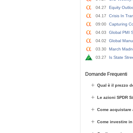
04.27
Equity Outlo
04.17
Crisis In Tr
09:00
Capturing Co
04.03
Global PMI S
04.02
Global Manuf
03.30
March Madn
03.27
Is State St
Domande Frequenti
Qual è il prezzo 
Le azioni SPDR S
Come acquistare 
Come investire in