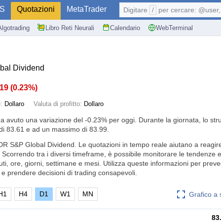
S
Quotazioni
MetaTrader
Digitare
/
per cercare: @user, 
Algotrading
Libro Reti Neurali
Calendario
WebTerminal
al Dividend
.19
(
0.23%
)
e:
Dollaro
Valuta di profitto:
Dollaro
ha avuto una variazione del
-0.23%
per oggi. Durante la giornata, lo st
i 83.61 e ad un massimo di 83.99.
DR S&P Global Dividend. Le quotazioni in tempo reale aiutano a reagi
o. Scorrendo tra i diversi timeframe, è possibile monitorare le tendenze 
uti, ore, giorni, settimane e mesi. Utilizza queste informazioni per preve
e prendere decisioni di trading consapevoli.
H1
H4
D1
W1
MN
Grafico a
83