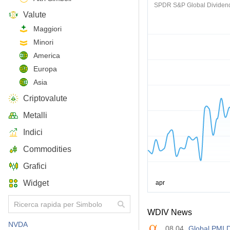
SPDR S&P Global Dividen
Valute
Maggiori
Minori
America
Europa
Asia
Criptovalute
Metalli
Indici
Commodities
Grafici
Widget
WDIV News
NVDA
08.04
Global PMI D