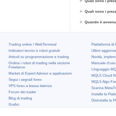
Quali sono i prez
Quali sono i prez
Quando è avvenut
Trading online / WebTerminal
Piattaforma di 
Indicatori tecnici e robot gratuiti
Ultimi aggiorn
Articoli su programmazione e trading
Novità, implem
Ordina i robot di trading nella sezione
Manuale d’uso
Freelance
Linguaggio MQL
Market di Expert Advisor e applicazioni
MQL5 Cloud N
Segui i segnali forex
MQL5 Algo Fo
VPS forex a bassa latenza
Scarica
MetaTr
Forum dei trader
Installa la Piat
Blog di trading
Disinstalla la 
Grafici
Widget gratuiti