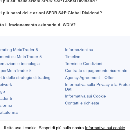
zi più alti delle azioni SPDR S&P Global Dividend?
zi più bassi delle azioni SPDR S&P Global Dividend?
o il frazionamento azionario di WDIV?
trading
MetaTrader 5
Informazioni su
amenti su
MetaTrader 5
Timeline
entazioni e tecnologia
Termini e Condizioni
 per
MetaTrader 5
Contratto di pagamento ricorrente
5 delle strategie di trading
Agency Agreement – Offer
etwork
Informativa sulla Privacy e la Prote
Dati
rge
Informativa sui Cookie
ader 5
Contatti e richieste
taforma
Piattaforma
Il sito usa i cookie. Scopri di più sulla nostra
Informativa sui cookie
.