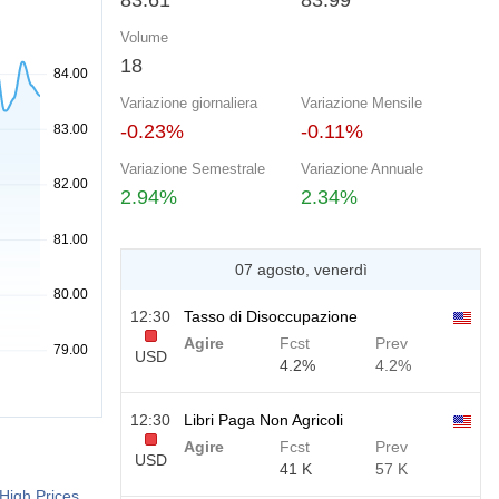
83.61
83.99
Volume
18
Variazione giornaliera
Variazione Mensile
-0.23%
-0.11%
Variazione Semestrale
Variazione Annuale
2.94%
2.34%
07 agosto, venerdì
12:30
Tasso di Disoccupazione
Agire
Fcst
Prev
USD
4.2%
4.2%
12:30
Libri Paga Non Agricoli
Agire
Fcst
Prev
USD
41 K
57 K
High Prices