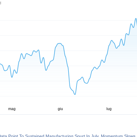
d
ata Point To Sustained Manufacturing Spurt In July, Momentum Slows 