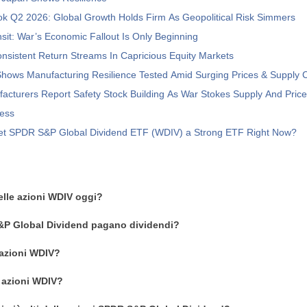
ok Q2 2026: Global Growth Holds Firm As Geopolitical Risk Simmers
ansit: War’s Economic Fallout Is Only Beginning
nsistent Return Streams In Capricious Equity Markets
hows Manufacturing Resilience Tested Amid Surging Prices & Supply 
acturers Report Safety Stock Building As War Stokes Supply And Pric
ess
reet SPDR S&P Global Dividend ETF (WDIV) a Strong ETF Right Now?
delle azioni WDIV oggi?
&P Global Dividend pagano dividendi?
azioni WDIV?
 azioni WDIV?