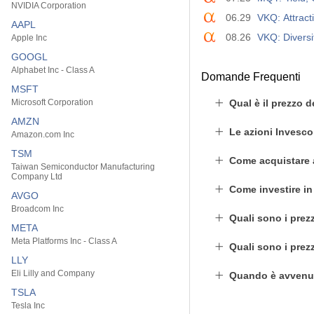
NVIDIA Corporation
06.29
VKQ: Attract
AAPL
08.26
VKQ: Diversi
Apple Inc
GOOGL
Alphabet Inc - Class A
Domande Frequenti
MSFT
Microsoft Corporation
Qual è il prezzo 
AMZN
Le azioni Invesco
Amazon.com Inc
TSM
Come acquistare 
Taiwan Semiconductor Manufacturing
Company Ltd
Come investire i
AVGO
Broadcom Inc
Quali sono i prezz
META
Meta Platforms Inc - Class A
Quali sono i prez
LLY
Eli Lilly and Company
Quando è avvenut
TSLA
Tesla Inc