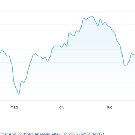
Cost And Portfolio Analysis After Q2 2026 (NYSE:MQY)