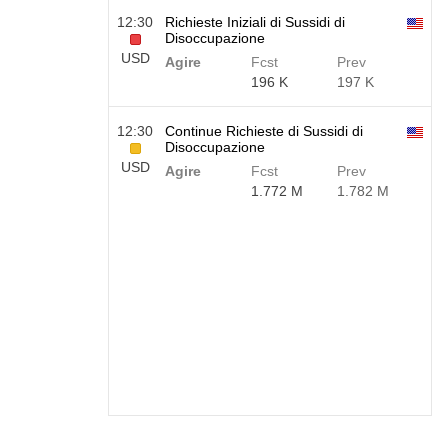
12:30
Richieste Iniziali di Sussidi di
Disoccupazione
USD
Agire
Fcst
Prev
196 K
197 K
12:30
Continue Richieste di Sussidi di
Disoccupazione
USD
Agire
Fcst
Prev
1.772 M
1.782 M