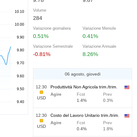
9.78
9.87
Volume
284
Variazione giornaliera
Variazione Mensile
0.51%
0.41%
Variazione Semestrale
Variazione Annuale
-0.81%
8.26%
06 agosto, giovedì
12:30
Produttività Non Agricola trim./trim.
Agire
Fcst
Prev
USD
1.4%
0.3%
12:30
Costo del Lavoro Unitario trim./trim.
Agire
Fcst
Prev
USD
0.4%
1.8%