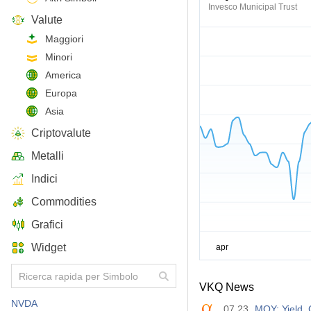
Invesco Municipal Trust
Valute
Maggiori
Minori
America
Europa
Asia
Criptovalute
Metalli
Indici
Commodities
Grafici
Widget
VKQ News
NVDA
07.23
MQY: Yield, 