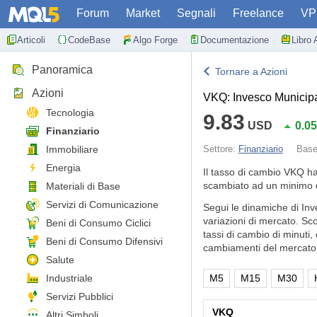
Forum
Market
Segnali
Freelance
VP
Articoli
CodeBase
Algo Forge
Documentazione
Libro 
Panoramica
Tornare a Azioni
Azioni
VKQ: Invesco Municipa
Tecnologia
9.83
USD
0.0
Finanziario
Immobiliare
Settore:
Finanziario
Bas
Energia
Il tasso di cambio VKQ h
scambiato ad un minimo d
Materiali di Base
Servizi di Comunicazione
Segui le dinamiche di Inv
variazioni di mercato. Sc
Beni di Consumo Ciclici
tassi di cambio di minuti,
Beni di Consumo Difensivi
cambiamenti del mercato 
Salute
Industriale
M5
M15
M30
Servizi Pubblici
VKQ
Altri Simboli