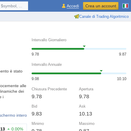
$symbol, ...
Accedi
Crea un account
Canale di Trading Algoritmico
Intervallo Giornaliero
9.78
9.87
Intervallo Annuale
mento è stato
9.08
10.10
elocemente alle
Chiusura Precedente
Apertura
 dinamiche dei
9.78
9.78
 i
Bid
Ask
9.83
10.13
 schermo intero
Minimo
Massimo
.13
0.00%