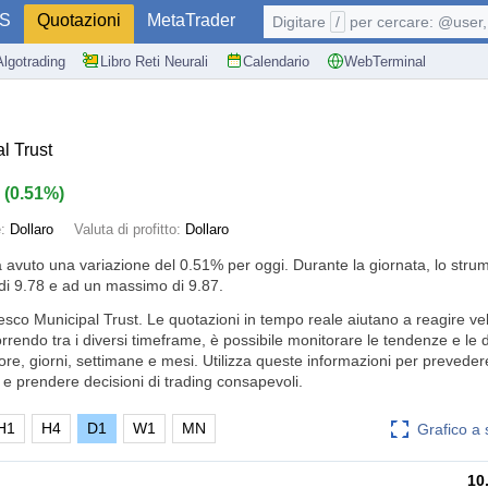
S
Quotazioni
MetaTrader
Digitare
/
per cercare: @user, 
Algotrading
Libro Reti Neurali
Calendario
WebTerminal
l Trust
5
(
0.51%
)
e:
Dollaro
Valuta di profitto:
Dollaro
a avuto una variazione del
0.51%
per oggi. Durante la giornata, lo stru
i 9.78 e ad un massimo di 9.87.
esco Municipal Trust. Le quotazioni in tempo reale aiutano a reagire v
orrendo tra i diversi timeframe, è possibile monitorare le tendenze e le
 ore, giorni, settimane e mesi. Utilizza queste informazioni per prevedere
e prendere decisioni di trading consapevoli.
H1
H4
D1
W1
MN
Grafico a
10