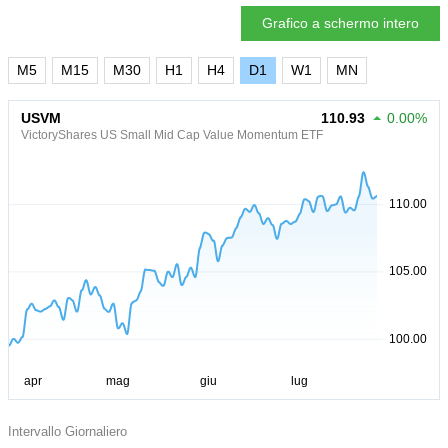
Grafico a schermo intero
M5
M15
M30
H1
H4
D1
W1
MN
USVM
110.93
0.00%
VictoryShares US Small Mid Cap Value Momentum ETF
Intervallo Giornaliero