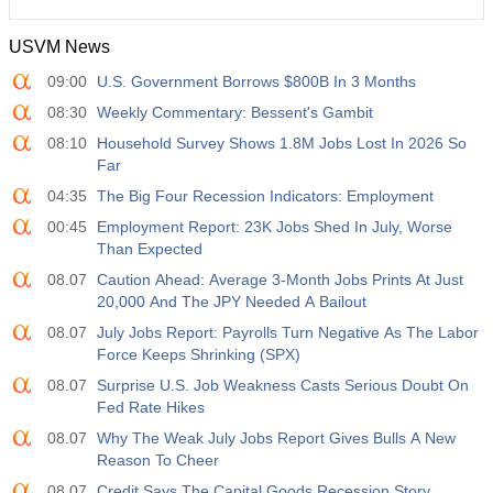
USVM News
09:00
U.S. Government Borrows $800B In 3 Months
08:30
Weekly Commentary: Bessent's Gambit
08:10
Household Survey Shows 1.8M Jobs Lost In 2026 So
Far
04:35
The Big Four Recession Indicators: Employment
00:45
Employment Report: 23K Jobs Shed In July, Worse
Than Expected
08.07
Caution Ahead: Average 3-Month Jobs Prints At Just
20,000 And The JPY Needed A Bailout
08.07
July Jobs Report: Payrolls Turn Negative As The Labor
Force Keeps Shrinking (SPX)
08.07
Surprise U.S. Job Weakness Casts Serious Doubt On
Fed Rate Hikes
08.07
Why The Weak July Jobs Report Gives Bulls A New
Reason To Cheer
08.07
Credit Says The Capital Goods Recession Story