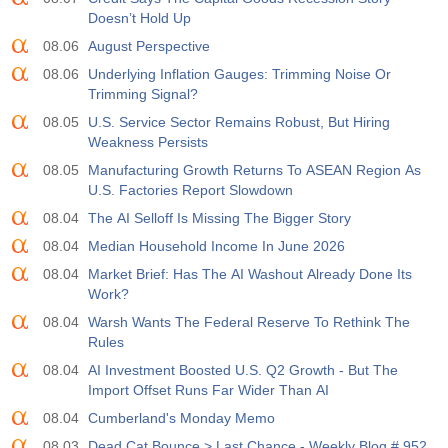
Doesn’t Hold Up
08.06
August Perspective
08.06
Underlying Inflation Gauges: Trimming Noise Or
Trimming Signal?
08.05
U.S. Service Sector Remains Robust, But Hiring
Weakness Persists
08.05
Manufacturing Growth Returns To ASEAN Region As
U.S. Factories Report Slowdown
08.04
The AI Selloff Is Missing The Bigger Story
08.04
Median Household Income In June 2026
08.04
Market Brief: Has The AI Washout Already Done Its
Work?
08.04
Warsh Wants The Federal Reserve To Rethink The
Rules
08.04
AI Investment Boosted U.S. Q2 Growth - But The
Import Offset Runs Far Wider Than AI
08.04
Cumberland's Monday Memo
08.03
Dead Cat Bounce > Last Chance - Weekly Blog # 952