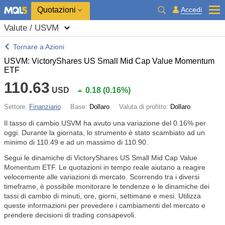
Quotazioni
Accedi
Valute / USVM
Tornare a Azioni
USVM: VictoryShares US Small Mid Cap Value Momentum
ETF
110.63
USD
0.18
(
0.16%
)
Settore:
Finanziario
Base:
Dollaro
Valuta di profitto:
Dollaro
Il tasso di cambio USVM ha avuto una variazione del
0.16%
per
oggi. Durante la giornata, lo strumento è stato scambiato ad un
minimo di 110.49 e ad un massimo di 110.90.
Segui le dinamiche di VictoryShares US Small Mid Cap Value
Momentum ETF. Le quotazioni in tempo reale aiutano a reagire
velocemente alle variazioni di mercato. Scorrendo tra i diversi
timeframe, è possibile monitorare le tendenze e le dinamiche dei
tassi di cambio di minuti, ore, giorni, settimane e mesi. Utilizza
queste informazioni per prevedere i cambiamenti del mercato e
prendere decisioni di trading consapevoli.