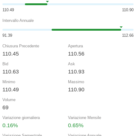
110.49
110.90
Intervallo Annuale
91.39
112.66
Chiusura Precedente
Apertura
110.45
110.56
Bid
Ask
110.63
110.93
Minimo
Massimo
110.49
110.90
Volume
69
Variazione giornaliera
Variazione Mensile
0.16%
0.65%
Variazione Semestrale
Variazione Annuale