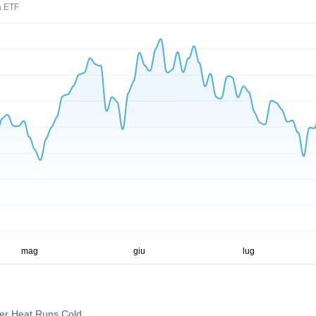
a ETF
er Heat Runs Cold