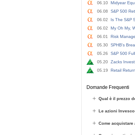
06.10
Midyear Equi
06.08
S&P 500 Retr
06.02
Is The S&P 
06.02
My Oh My, W
06.01
Risk Manage
05.30
SPHB's Brea
05.26
S&P 500 Ful
05.20
Zacks Inves
05.19
Retail Retu
Domande Frequenti
Qual è il prezzo 
Le azioni Invesc
Come acquistare 