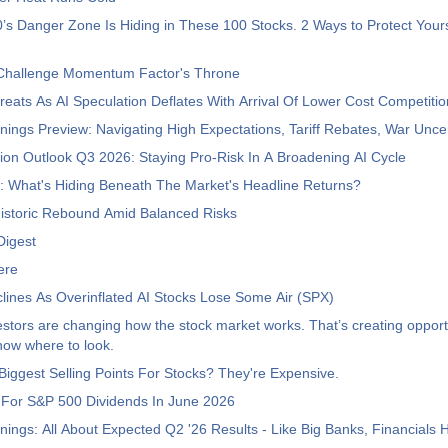
s Danger Zone Is Hiding in These 100 Stocks. 2 Ways to Protect Yours
Challenge Momentum Factor's Throne
eats As AI Speculation Deflates With Arrival Of Lower Cost Competiti
ings Preview: Navigating High Expectations, Tariff Rebates, War Uncer
tion Outlook Q3 2026: Staying Pro-Risk In A Broadening AI Cycle
s: What's Hiding Beneath The Market's Headline Returns?
istoric Rebound Amid Balanced Risks
Digest
ere
ines As Overinflated AI Stocks Lose Some Air (SPX)
stors are changing how the stock market works. That’s creating opportu
ow where to look.
iggest Selling Points For Stocks? They're Expensive.
 For S&P 500 Dividends In June 2026
ings: All About Expected Q2 '26 Results - Like Big Banks, Financials 