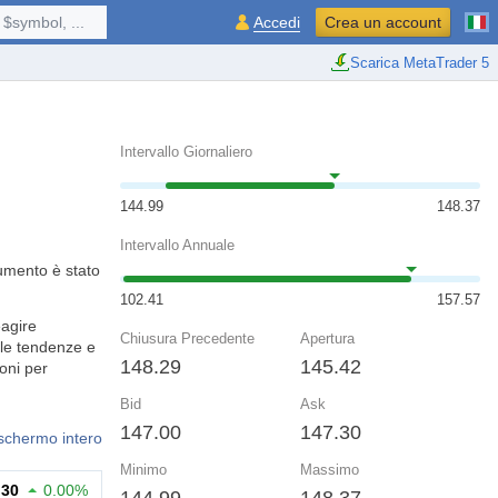
$symbol, ...
Accedi
Crea un account
Scarica MetaTrader 5
Intervallo Giornaliero
144.99
148.37
Intervallo Annuale
rumento è stato
102.41
157.57
eagire
Chiusura Precedente
Apertura
 le tendenze e
148.29
145.42
ioni per
Bid
Ask
147.00
147.30
 schermo intero
Minimo
Massimo
.30
0.00%