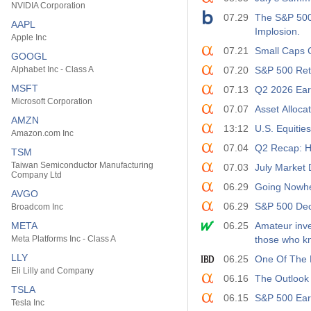
NVIDIA Corporation
07.29
The S&P 500’
AAPL
Implosion.
Apple Inc
07.21
Small Caps 
GOOGL
Alphabet Inc - Class A
07.20
S&P 500 Retr
MSFT
07.13
Q2 2026 Earn
Microsoft Corporation
07.07
Asset Alloca
AMZN
13:12
U.S. Equitie
Amazon.com Inc
07.04
Q2 Recap: H
TSM
Taiwan Semiconductor Manufacturing
07.03
July Market 
Company Ltd
06.29
Going Nowh
AVGO
06.29
S&P 500 Decl
Broadcom Inc
META
06.25
Amateur inve
Meta Platforms Inc - Class A
those who kn
LLY
06.25
One Of The B
Eli Lilly and Company
06.16
The Outlook
TSLA
06.15
S&P 500 Earn
Tesla Inc