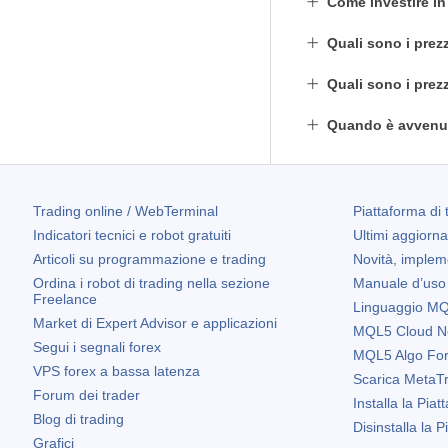
Come investire i
Quali sono i prez
Quali sono i prez
Quando è avvenut
Trading online / WebTerminal
Piattaforma di 
Indicatori tecnici e robot gratuiti
Ultimi aggiorn
Articoli su programmazione e trading
Novità, implem
Ordina i robot di trading nella sezione
Manuale d’uso
Freelance
Linguaggio MQL
Market di Expert Advisor e applicazioni
MQL5 Cloud N
Segui i segnali forex
MQL5 Algo Fo
VPS forex a bassa latenza
Scarica
MetaTr
Forum dei trader
Installa la Piat
Blog di trading
Disinstalla la 
Grafici