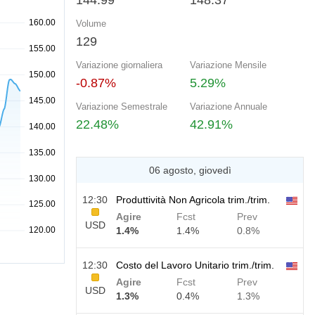
144.99
148.37
Volume
129
Variazione giornaliera
Variazione Mensile
-0.87%
5.29%
Variazione Semestrale
Variazione Annuale
22.48%
42.91%
06 agosto, giovedì
12:30
Produttività Non Agricola trim./trim.
Agire
Fcst
Prev
USD
1.4%
1.4%
0.8%
12:30
Costo del Lavoro Unitario trim./trim.
Agire
Fcst
Prev
USD
1.3%
0.4%
1.3%