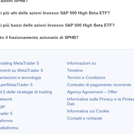
n azioni SPHB?
zi più alti delle azioni Invesco S&P 500 High Beta ETF?
zi più bassi delle azioni Invesco S&P 500 High Beta ETF?
o il frazionamento azionario di SPHB?
trading
MetaTrader 5
Informazioni su
amenti su
MetaTrader 5
Timeline
entazioni e tecnologia
Termini e Condizioni
 per
MetaTrader 5
Contratto di pagamento ricorrente
5 delle strategie di trading
Agency Agreement – Offer
etwork
Informativa sulla Privacy e la Prote
Dati
rge
Informativa sui Cookie
ader 5
Contatti e richieste
taforma
Piattaforma