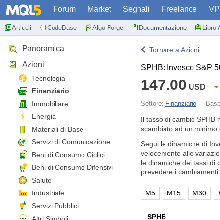
Forum
Market
Segnali
Freelance
VP
Articoli
CodeBase
Algo Forge
Documentazione
Libro 
Panoramica
Tornare a Azioni
Azioni
SPHB: Invesco S&P 5
Tecnologia
147.00
USD
Finanziario
Immobiliare
Settore:
Finanziario
Bas
Energia
Il tasso di cambio SPHB 
scambiato ad un minimo 
Materiali di Base
Servizi di Comunicazione
Segui le dinamiche di In
velocemente alle variazio
Beni di Consumo Ciclici
le dinamiche dei tassi di 
Beni di Consumo Difensivi
prevedere i cambiamenti d
Salute
Industriale
M5
M15
M30
Servizi Pubblici
SPHB
Altri Simboli