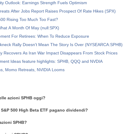
ty Outlook: Earnings Strength Fuels Optimism
eats After Jobs Report Raises Prospect Of Rate Hikes (SPX)
500 Rising Too Much Too Fast?
hat A Month Of May (null:SPX)
ment For Retirees: When To Reduce Exposure
kneck Rally Doesn't Mean The Story Is Over (NYSEARCA:SPHB)
ly Recovers As Iran War Impact Disappears From Stock Prices
tment Ideas feature highlights: SPHB, QQQ and NVDIA
rns, Momo Retreats, NVIDIA Looms
delle azioni SPHB oggi?
o S&P 500 High Beta ETF pagano dividendi?
azioni SPHB?