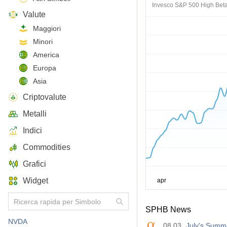
Invesco S&P 500 High Bet
Valute
Maggiori
Minori
America
Europa
Asia
Criptovalute
Metalli
Indici
Commodities
Grafici
Widget
SPHB News
NVDA
08.03
July's Summ