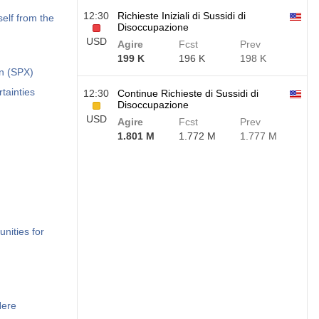
12:30
Richieste Iniziali di Sussidi di
elf from the
Disoccupazione
USD
Agire
Fcst
Prev
199 K
196 K
198 K
on (SPX)
tainties
12:30
Continue Richieste di Sussidi di
Disoccupazione
USD
Agire
Fcst
Prev
1.801 M
1.772 M
1.777 M
nities for
Here