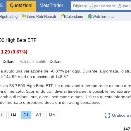
S
Quotazioni
MetaTrader
Digitare
/
per cercare: @user, 
Algotrading
Libro Reti Neurali
Calendario
WebTerminal
00 High Beta ETF
1.29
(
0.87%
)
e:
Dollaro
Valuta di profitto:
Dollaro
ha avuto una variazione del
-0.87%
per oggi. Durante la giornata, lo st
di 144.99 e ad un massimo di 148.37.
vesco S&P 500 High Beta ETF. Le quotazioni in tempo reale aiutano a r
ni di mercato. Scorrendo tra i diversi timeframe, è possibile monitorare
cambio di minuti, ore, giorni, settimane e mesi. Utilizza queste informaz
el mercato e prendere decisioni di trading consapevoli.
H1
H4
D1
W1
MN
Grafico a
147