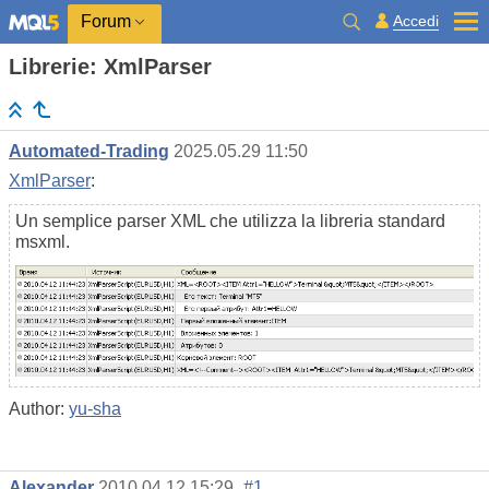
Accedi
Forum
Librerie: XmlParser
Automated-Trading
2025.05.29 11:50
XmlParser
:
Un semplice parser XML che utilizza la libreria standard
msxml.
Author:
yu-sha
Alexander
2010.04.12 15:29
#1