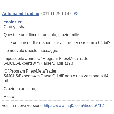
Automated-Trading
2011.11.29 13:47
#3
coolczus
:
Ciao yu-sha,
Questo è un ottimo strumento, grazie mille.
Il file xmlparser.dl è disponibile anche per i sistemi a 64 bit?
Ho ricevuto questo messaggio:
Impossibile aprire 'C:\Program Files\MetaTrader
5\MQL5\Experts\XmlParserDll.dll' (193)
'C:\Program Files\MetaTrader
5\MQL5\Experts\XmlParserDll.dll' non è una versione a 64
bit.
Grazie in anticipo,
Pietro
vedi la nuova versione
https://www.mql5.com/it/code/712