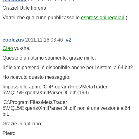
Grazie! Utile libreria.
Vorrei che qualcuno pubblicasse le
espressioni regolari
:)
coolczus
2011.11.16 03:46
#2
Ciao
yu-sha,
Questo è un ottimo strumento, grazie mille.
Il file xmlparser.dl è disponibile anche per i sistemi a 64 bit?
Ho ricevuto questo messaggio:
Impossibile aprire 'C:\Program Files\MetaTrader
5\MQL5\Experts\XmlParserDll.dll' (193)
'C:\Program Files\MetaTrader
5\MQL5\Experts\XmlParserDll.dll' non è una versione a 64
bit.
Grazie in anticipo,
Pietro