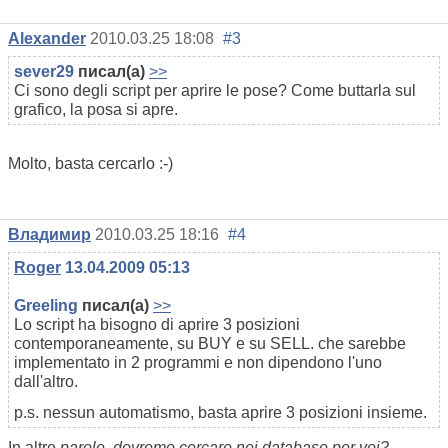
Alexander
2010.03.25 18:08
#3
sever29
писал(а)
>>
Ci sono degli script per aprire le pose? Come buttarla sul
grafico, la posa si apre.
Molto, basta cercarlo :-)
Владимир
2010.03.25 18:16
#4
Roger
13.04.2009 05:13
Greeling
писал(а)
>>
Lo script ha bisogno di aprire 3 posizioni
contemporaneamente, su BUY e su SELL. che sarebbe
implementato in 2 programmi e non dipendono l'uno
dall'altro.
p.s. nessun automatismo, basta aprire 3 posizioni insieme.
In altre
parole, dovremo cercare nei database per voi?