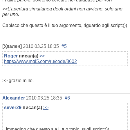
>>L'apertura simultanea degli ordini non avviene, solo uno
per uno.
Capisco che questo è il tuo argomento, riguardo agli script:)))
[Удален]
2010.03.25 18:35
#5
Roger
писал(а)
>>
https://www.mql5.com/ru/code/8602
>> grazie mille.
Alexander
2010.03.25 18:35
#6
sever29
писал(а)
>>
Immagino che questo sia il tuo topic, sugli script:)))