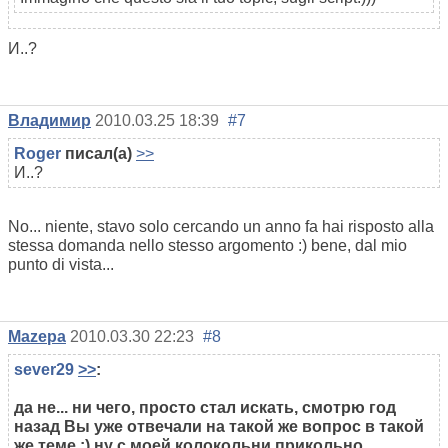
И..?
Владимир
2010.03.25 18:39
#7
Roger
писал(а)
>>
И..?
No... niente, stavo solo cercando un anno fa hai risposto alla
stessa domanda nello stesso argomento :) bene, dal mio
punto di vista...
Mazepa
2010.03.30 22:23
#8
sever29
>>
:
да не... ни чего, просто стал искать, смотрю год
назад Вы уже отвечали на такой же вопрос в такой
же теме :) ну с моей колокольни прикольно...