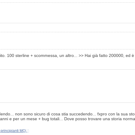
o. 100 sterline + scommessa, un altro... >> Hai già fatto 200000, ed 
endo... non sono sicuro di cosa stia succedendo... fxpro con la sua stor
 anni e per un mese + bug totali... Dove posso trovare una storia norm
principianti MQL5