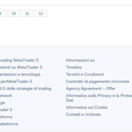
9
10
11
12
trading
MetaTrader 5
Informazioni su
amenti su
MetaTrader 5
Timeline
entazioni e tecnologia
Termini e Condizioni
 per
MetaTrader 5
Contratto di pagamento ricorrente
5 delle strategie di trading
Agency Agreement – Offer
etwork
Informativa sulla Privacy e la Prote
Dati
rge
Informativa sui Cookie
ader 5
Contatti e richieste
taforma
Piattaforma