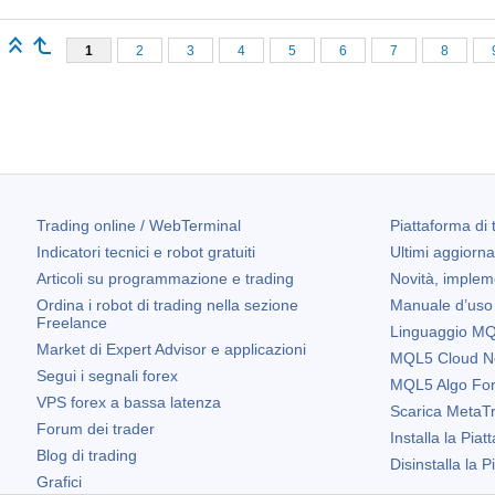
1
2
3
4
5
6
7
8
Trading online / WebTerminal
Piattaforma di 
Indicatori tecnici e robot gratuiti
Ultimi aggiorn
Articoli su programmazione e trading
Novità, implem
Ordina i robot di trading nella sezione
Manuale d’uso
Freelance
Linguaggio MQL
Market di Expert Advisor e applicazioni
MQL5 Cloud N
Segui i segnali forex
MQL5 Algo Fo
VPS forex a bassa latenza
Scarica
MetaTr
Forum dei trader
Installa la Piat
Blog di trading
Disinstalla la 
Grafici