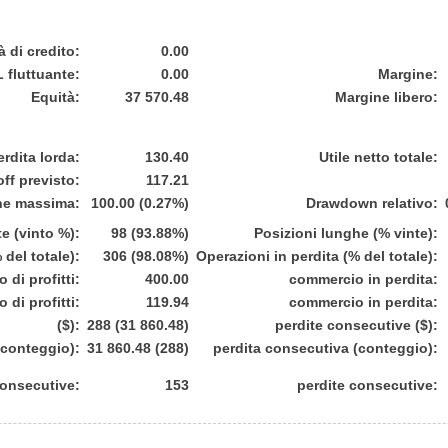
à di credito:
0.00
L fluttuante:
0.00
Margine:
Equità:
37 570.48
Margine libero:
erdita lorda:
130.40
Utile netto totale:
ff previsto:
117.21
ne massima:
100.00 (0.27%)
Drawdown relativo:
te (vinto %):
98 (93.88%)
Posizioni lunghe (% vinte):
 del totale):
306 (98.08%)
Operazioni in perdita (% del totale):
di profitti:
400.00
commercio in perdita:
di profitti:
119.94
commercio in perdita:
($):
288 (31 860.48)
perdite consecutive ($):
(conteggio):
31 860.48 (288)
perdita consecutiva (conteggio):
consecutive:
153
perdite consecutive: