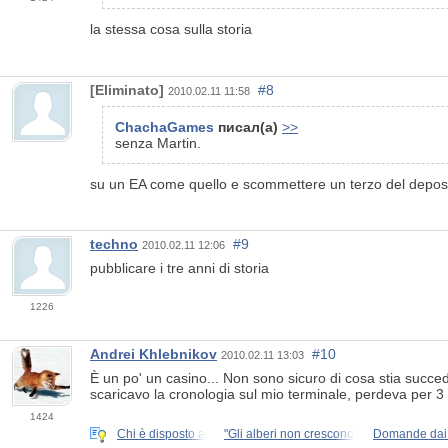
la stessa cosa sulla storia
[Eliminato]
#8
2010.02.11 11:58
ChachaGames
писал(а)
>>
senza Martin.
su un EA come quello e scommettere un terzo del deposit
techno
#9
2010.02.11 12:06
pubblicare i tre anni di storia
1226
Andrei Khlebnikov
#10
2010.02.11 13:03
È un po' un casino... Non sono sicuro di cosa stia succed
scaricavo la cronologia sul mio terminale, perdeva per 3
1424
Chi è disposto a
"Gli alberi non crescono
Domande dai 