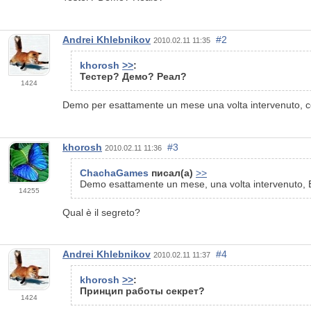
Andrei Khlebnikov
#2
2010.02.11 11:35
khorosh
>>
:
Тестер? Демо? Реал?
1424
Demo per esattamente un mese una volta intervenuto, co
khorosh
#3
2010.02.11 11:36
ChachaGames
писал(а)
>>
Demo esattamente un mese, una volta intervenuto, EA
14255
Qual è il segreto?
Andrei Khlebnikov
#4
2010.02.11 11:37
khorosh
>>
:
Принцип работы секрет?
1424