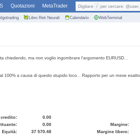
S
Quotazioni
MetaTrader
Digitare
/
per cercare: @user, 
Algotrading
Libro Reti Neurali
Calendario
WebTerminal
 sta chiedendo, ma non voglio ingombrare l'argomento EURUSD...
iù al 100% a causa di questo stupido loco... Rapporto per un mese esatto,
 credito:
0.00
uttuante:
0.00
Margine:
Equità:
37 570.48
Margine libero: