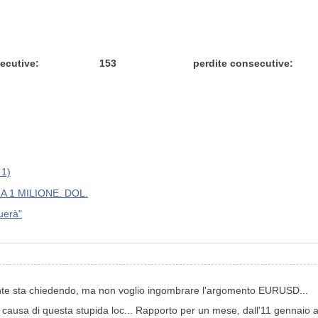
secutive:
153
perdite consecutive:
 1)
 1 MILIONE. DOL.
uerà"
ente sta chiedendo, ma non voglio ingombrare l'argomento EURUSD...
a causa di questa stupida loc... Rapporto per un mese, dall'11 gennaio a