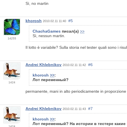
Sì, no martin
khorosh
#5
2010.02.11 11:40
ChachaGames
писал(а)
>>
Sì, nessun martin.
14255
Il lotto è variabile? Sulla storia nel tester quali sono i risul
Andrei Khlebnikov
#6
2010.02.11 11:42
khorosh
>>
:
Лот переменный?
1424
permanente, mani in alto periodicamente in proporzione al
Andrei Khlebnikov
#7
2010.02.11 11:43
khorosh
>>
:
Лот переменный? На истории в тестере какие
1424