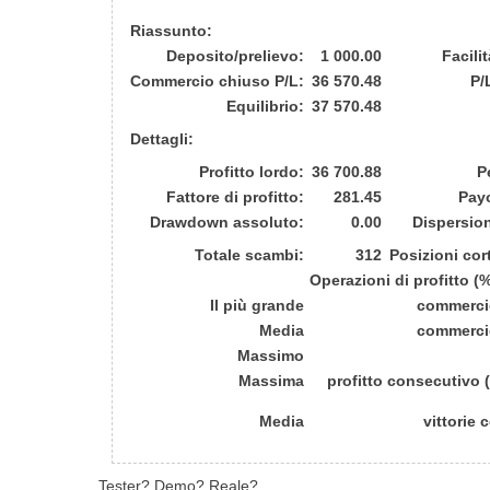
Riassunto:
Deposito/prelievo:
1 000.00
Facilit
Commercio chiuso P/L:
36 570.48
P/
Equilibrio:
37 570.48
Dettagli:
Profitto lordo:
36 700.88
P
Fattore di profitto:
281.45
Payo
Drawdown assoluto:
0.00
Dispersio
Totale scambi:
312
Posizioni cor
Operazioni di profitto (%
Il più grande
commercio 
Media
commercio 
Massimo
Massima
profitto consecutivo 
Media
vittorie 
Tester? Demo? Reale?