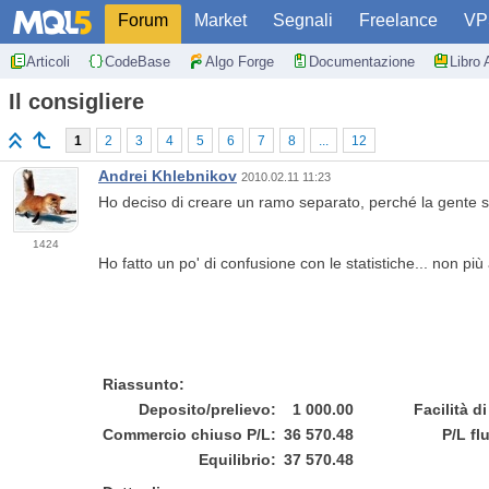
Forum
Market
Segnali
Freelance
VP
Articoli
CodeBase
Algo Forge
Documentazione
Libro 
Il consigliere
1
2
3
4
5
6
7
8
...
12
Andrei Khlebnikov
2010.02.11 11:23
Ho deciso di creare un ramo separato, perché la gente
1424
Ho fatto un po' di confusione con le statistiche... non p
Riassunto:
Deposito/prelievo:
1 000.00
Facilità di
Commercio chiuso P/L:
36 570.48
P/L fl
Equilibrio:
37 570.48