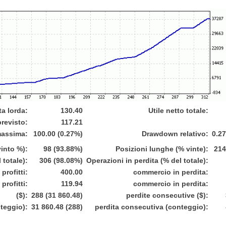
ta lorda:
130.40
Utile netto totale:
previsto:
117.21
massima:
100.00 (0.27%)
Drawdown relativo:
0.27
vinto %):
98 (93.88%)
Posizioni lunghe (% vinte):
214
 totale):
306 (98.08%)
Operazioni in perdita (% del totale):
profitti:
400.00
commercio in perdita:
profitti:
119.94
commercio in perdita:
($):
288 (31 860.48)
perdite consecutive ($):
teggio):
31 860.48 (288)
perdita consecutiva (conteggio):