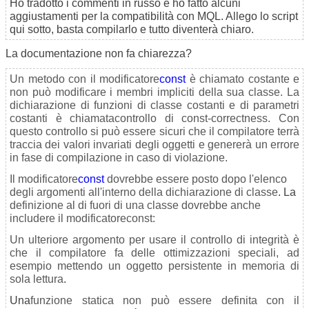
Ho tradotto i commenti in russo e ho fatto alcuni
aggiustamenti per la compatibilità con MQL. Allego lo script
qui sotto, basta compilarlo e tutto diventerà chiaro.
La documentazione non fa chiarezza?
Un metodo con il modificatore
const
è chiamato costante e
non può modificare i membri impliciti della sua classe. La
dichiarazione di funzioni di classe costanti e di parametri
costanti è chiamata
controllo
di const-correctness. Con
questo controllo si può essere sicuri che il compilatore terrà
traccia dei valori invariati degli oggetti e genererà un errore
in fase di compilazione in caso di violazione.
Il modificatore
const
dovrebbe essere posto dopo l'elenco
degli argomenti all'interno della dichiarazione di classe
. La
definizione al di fuori di una classe dovrebbe anche
includere il modificatore
const
:
Un ulteriore argomento per usare il controllo di integrità è
che il compilatore fa delle ottimizzazioni speciali, ad
esempio mettendo un oggetto persistente
in memoria di
sola lettura
.
Una
funzione statica non può essere definita con il