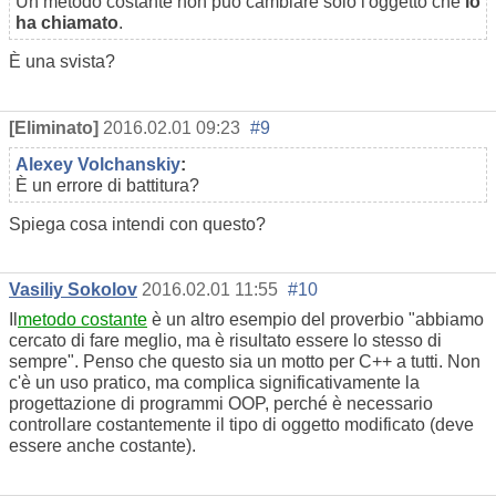
Un metodo costante non può cambiare solo l'oggetto che
lo
ha chiamato
.
È una svista?
[Eliminato]
2016.02.01 09:23
#9
Alexey Volchanskiy
:
È un errore di battitura?
Spiega cosa intendi con questo?
Vasiliy Sokolov
2016.02.01 11:55
#10
Il
metodo costante
è un altro esempio del proverbio "abbiamo
cercato di fare meglio, ma è risultato essere lo stesso di
sempre". Penso che questo sia un motto per C++ a tutti. Non
c'è un uso pratico, ma complica significativamente la
progettazione di programmi OOP, perché è necessario
controllare costantemente il tipo di oggetto modificato (deve
essere anche costante).