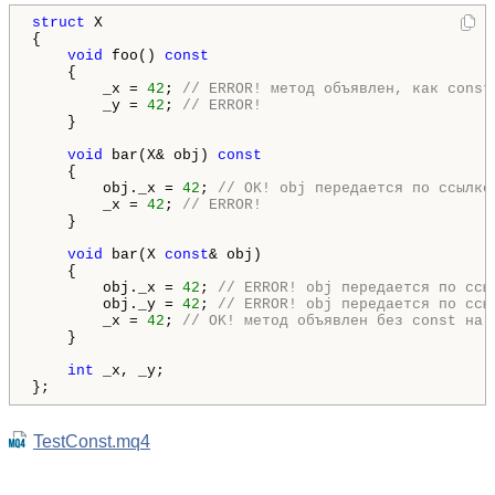
struct
 X

{

void
 foo() 
const
    {

        _x = 
42
; 
// ERROR! метод объявлен, как const
        _y = 
42
; 
// ERROR! 
    }

void
 bar(X& obj) 
const
    {

        obj._x = 
42
; 
// OK! obj передается по ссылке
        _x = 
42
; 
// ERROR!
    }

void
 bar(X 
const
& obj) 

    {

        obj._x = 
42
; 
// ERROR! obj передается по ссы
        obj._y = 
42
; 
// ERROR! obj передается по ссы
        _x = 
42
; 
// OK! метод объявлен без const на 
    }

int
 _x, _y;

};
TestConst.mq4