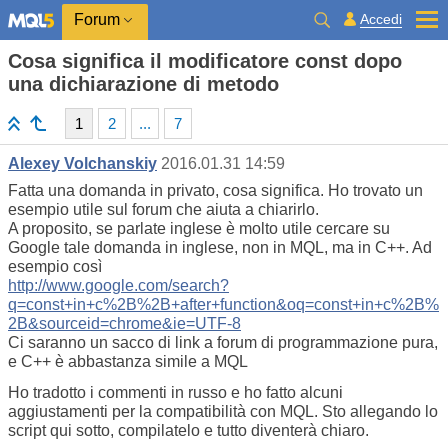
Accedi
Forum
Cosa significa il modificatore const dopo
una dichiarazione di metodo
1
2
...
7
Alexey Volchanskiy
2016.01.31 14:59
Fatta una domanda in privato, cosa significa. Ho trovato un
esempio utile sul forum che aiuta a chiarirlo.
A proposito, se parlate inglese è molto utile cercare su
Google tale domanda in inglese, non in MQL, ma in C++. Ad
esempio così
http://www.google.com/search?
q=const+in+c%2B%2B+after+function&oq=const+in+c%2B%
2B&sourceid=chrome&ie=UTF-8
Ci saranno un sacco di link a forum di programmazione pura,
e C++ è abbastanza simile a MQL
Ho tradotto i commenti in russo e ho fatto alcuni
aggiustamenti per la compatibilità con MQL. Sto allegando lo
script qui sotto, compilatelo e tutto diventerà chiaro.