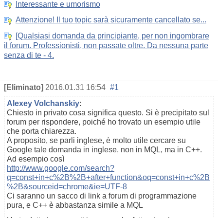
Interessante e umorismo
Attenzione! Il tuo topic sarà sicuramente cancellato se...
[Qualsiasi domanda da principiante, per non ingombrare
il forum. Professionisti, non passate oltre. Da nessuna parte
senza di te - 4.
[Eliminato]
2016.01.31 16:54
#1
Alexey Volchanskiy
:
Chiesto in privato cosa significa questo. Si è precipitato sul
forum per rispondere, poiché ho trovato un esempio utile
che porta chiarezza.
A proposito, se parli inglese, è molto utile cercare su
Google tale domanda in inglese, non in MQL, ma in C++.
Ad esempio così
http://www.google.com/search?
q=const+in+c%2B%2B+after+function&oq=const+in+c%2B
%2B&sourceid=chrome&ie=UTF-8
Ci saranno un sacco di link a forum di programmazione
pura, e C++ è abbastanza simile a MQL