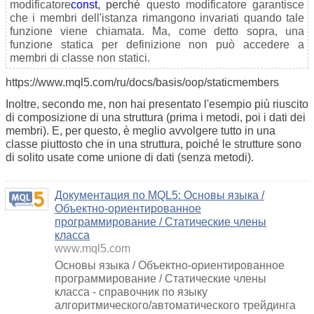
modificatore
const
, perché
questo modificatore garantisce
che i membri dell'istanza rimangono invariati quando tale
funzione viene chiamata. Ma, come detto sopra, una
funzione statica per definizione non può accedere a
membri di classe non statici.
https://www.mql5.com/ru/docs/basis/oop/staticmembers
Inoltre, secondo me, non hai presentato l'esempio più riuscito
di composizione di una struttura (prima i metodi, poi i dati dei
membri). E, per questo, è meglio avvolgere tutto in una
classe piuttosto che in una struttura, poiché le strutture sono
di solito usate come unione di dati (senza metodi).
Документация по MQL5: Основы языка /
Объектно-ориентированное
программирование / Статические члены
класса
www.mql5.com
Основы языка / Объектно-ориентированное
программирование / Статические члены
класса - справочник по языку
алгоритмического/автоматического трейдинга