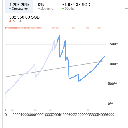
1 206.29%
0%
61 974.38
SGD
Croissance
Moyenne
Dépôts
332 950.00
SGD
Retraits
1500%
1000%
500%
0%
0
2000
4000
6000
8000
10000
12000
14000
16000
18000
20000
22000
24000
26000