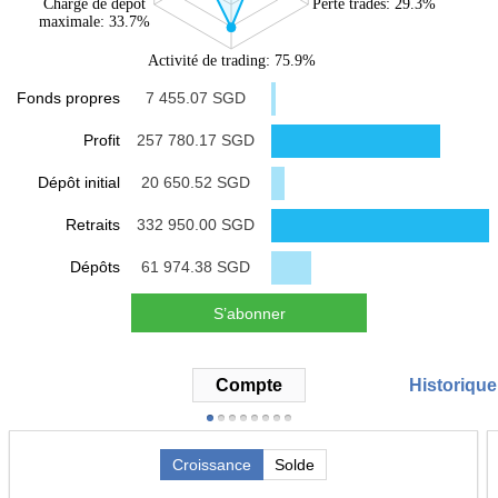
Charge de dépôt
Perte trades: 29.3%
maximale: 33.7%
Activité de trading: 75.9%
Fonds propres
7 455.07 SGD
Profit
257 780.17 SGD
Dépôt initial
20 650.52 SGD
Retraits
332 950.00 SGD
Dépôts
61 974.38 SGD
S’abonner
Compte
Historique
Croissance
Solde