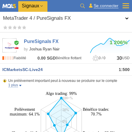
Signaux
Se connecter
MetaTrader 4 / PureSignals FX
PureSignals FX
1 206%
by
Joshua Ryan Nair
30
0.00
SGD
Fiabilité
Bénéfice flottant
0
/
0
USD
ICMarketsSC-Live24
1:500
Un prélèvement important peut à nouveau se produire sur le compte
1 plus
Algo trading: 99%
100+%
Prélèvement
Bénéfice trades:
50%
maximum: 64.1%
70.7%
0%