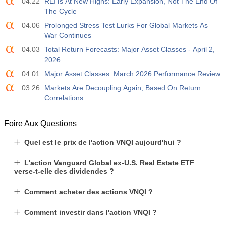
04.22
REITs At New Highs: Early Expansion, Not The End Of
The Cycle
04.06
Prolonged Stress Test Lurks For Global Markets As
War Continues
04.03
Total Return Forecasts: Major Asset Classes - April 2,
2026
04.01
Major Asset Classes: March 2026 Performance Review
03.26
Markets Are Decoupling Again, Based On Return
Correlations
Foire Aux Questions
Quel est le prix de l'action VNQI aujourd'hui ?
L'action Vanguard Global ex-U.S. Real Estate ETF
verse-t-elle des dividendes ?
Comment acheter des actions VNQI ?
Comment investir dans l'action VNQI ?