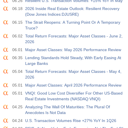
06.26
Resilient U.S. Transaction Volumes: +15% YoY In May
06.18
2026 Inside Real Estate Outlook: Resilient Recovery
(Dow Jones Indices:DJUSRE)
06.15
The Strait Reopens: A Turning Point Or A Temporary
Truce?
06.02
Total Return Forecasts: Major Asset Classes - June 2,
2026
06.01
Major Asset Classes: May 2026 Performance Review
06:35
Lending Standards Hold Steady, With Early Easing At
Large Banks
05.04
Total Return Forecasts: Major Asset Classes - May 4,
2026
05.01
Major Asset Classes: April 2026 Performance Review
05.01
VNQI: Good Low Cost Diversifier For Other US-Based
Real Estate Investments (NASDAQ:VNQI)
04.25
Analyzing The Wall Of Maturities: The Plural Of
Anecdotes Is Not Data
04.24
U.S. Transaction Volumes Rise +27% YoY In 1Q26