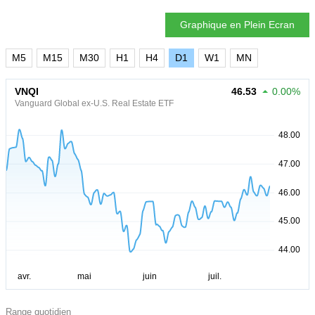
Graphique en Plein Ecran
M5
M15
M30
H1
H4
D1
W1
MN
VNQI
46.53
0.00%
Vanguard Global ex-U.S. Real Estate ETF
Range quotidien