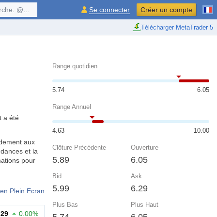
$symbol, ...
Se connecter
Créer un compte
Télécharger MetaTrader 5
Range quotidien
5.74
6.05
Range Annuel
t a été
4.63
10.00
pidement aux
Clôture Précédente
Ouverture
ndances et la
5.89
6.05
mations pour
Bid
Ask
5.99
6.29
en Plein Ecran
Plus Bas
Plus Haut
.29
0.00%