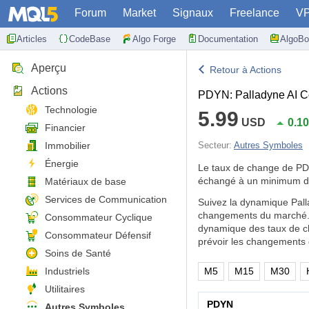
Forum
Market
Signaux
Freelance
V
Articles
CodeBase
Algo Forge
Documentation
AlgoBo
Aperçu
Retour à Actions
Actions
PDYN: Palladyne AI C
Technologie
5.99
USD
0.1
Financier
Immobilier
Secteur:
Autres Symboles
Énergie
Le taux de change de P
échangé à un minimum de
Matériaux de base
Services de Communication
Suivez la dynamique Pall
changements du marché. E
Consommateur Cyclique
dynamique des taux de ch
Consommateur Défensif
prévoir les changements 
Soins de Santé
Industriels
M5
M15
M30
Utilitaires
PDYN
Autres Symboles