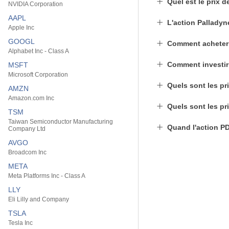
Quel est le prix d
NVIDIA Corporation
AAPL
L'action Palladyn
Apple Inc
GOOGL
Comment acheter
Alphabet Inc - Class A
Comment investir
MSFT
Microsoft Corporation
Quels sont les pri
AMZN
Amazon.com Inc
Quels sont les pri
TSM
Taiwan Semiconductor Manufacturing
Quand l'action PD
Company Ltd
AVGO
Broadcom Inc
META
Meta Platforms Inc - Class A
LLY
Eli Lilly and Company
TSLA
Tesla Inc