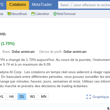
PS
Cotations
MetaTrader
Saisir
/
pour effectuer la recherche: @user, 
ok
NeuroBook
Calendrier
WebTerminal
orp.
0
(
1.70%
)
Base:
Dollar américain
Devise de profit:
Dollar américain
DYN a changé de
1.70%
aujourd'hui. Au cours de la journée, l'instrumen
 5.74 et à un maximum de 6.05.
adyne AI Corp.. Les cotations en temps réel vous aideront à réagir ra
n basculant entre différentes périodes, vous pouvez surveiller les te
ange par minutes, heures, jours, semaines et mois. Utilisez ces infor
du marché et prendre des décisions de trading éclairées.
H1
H4
D1
W1
MN
Graphique 
6