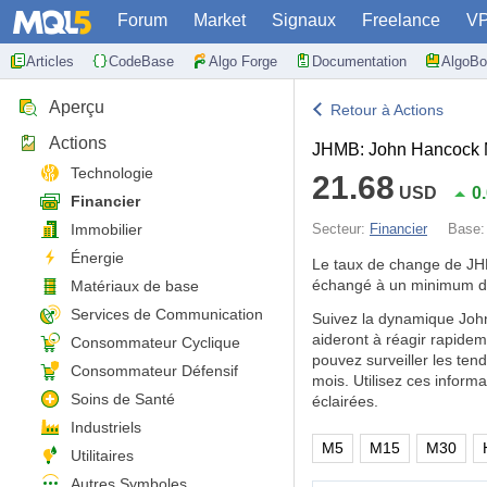
Forum
Market
Signaux
Freelance
V
Articles
CodeBase
Algo Forge
Documentation
AlgoBo
Aperçu
Retour à Actions
Actions
JHMB: John Hancock M
Technologie
21.68
USD
0
Financier
Immobilier
Secteur:
Financier
Base
Énergie
Le taux de change de J
échangé à un minimum d
Matériaux de base
Services de Communication
Suivez la dynamique Joh
aideront à réagir rapide
Consommateur Cyclique
pouvez surveiller les te
Consommateur Défensif
mois. Utilisez ces infor
Soins de Santé
éclairées.
Industriels
M5
M15
M30
Utilitaires
Autres Symboles