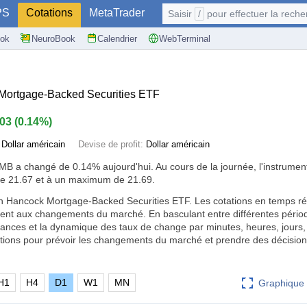
PS
Cotations
MetaTrader
Saisir
/
pour effectuer la recherche: @user, 
ok
NeuroBook
Calendrier
WebTerminal
ortgage-Backed Securities ETF
.03
(
0.14%
)
:
Dollar américain
Devise de profit:
Dollar américain
HMB a changé de
0.14%
aujourd'hui. Au cours de la journée, l'instrumen
e 21.67 et à un maximum de 21.69.
n Hancock Mortgage-Backed Securities ETF. Les cotations en temps ré
ment aux changements du marché. En basculant entre différentes pério
ndances et la dynamique des taux de change par minutes, heures, jours
mations pour prévoir les changements du marché et prendre des décision
H1
H4
D1
W1
MN
Graphique 