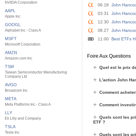
NVIDIA Corporation
06.18
John Hancoc
AAPL
03.31
John Hancoc
Apple Inc
12.30
John Hancoc
GOOGL
08.27
John Hancoc
Alphabet Inc - Class A
MSFT
11:00
Best ETFs He
Microsoft Corporation
AMZN
Foire Aux Questions
Amazon.com Inc
TSM
Quel est le prix 
Taiwan Semiconductor Manufacturing
Company Ltd
L'action John Ha
AVGO
Broadcom Inc
Comment acheter
META
Meta Platforms Inc - Class A
Comment investir
LLY
Quels sont les pr
Eli Lilly and Company
ETF ?
TSLA
Tesla Inc
Quels sont les pr