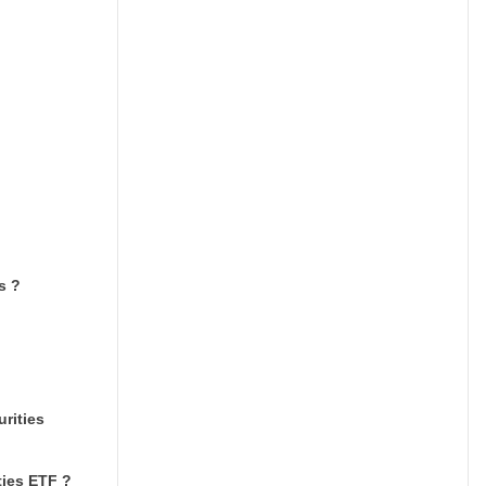
s ?
rities
ties ETF ?