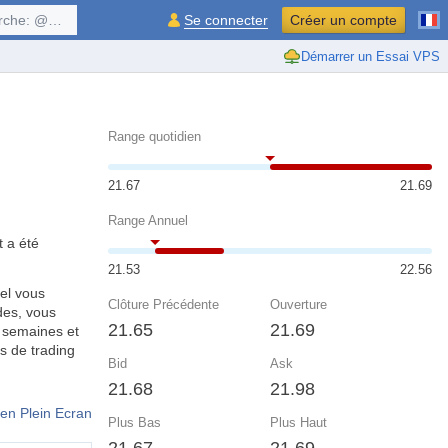
$symbol, ...
Se connecter
Créer un compte
Démarrer un Essai VPS
Range quotidien
21.67
21.69
Range Annuel
t a été
21.53
22.56
el vous
Clôture Précédente
Ouverture
des, vous
21.65
21.69
, semaines et
s de trading
Bid
Ask
21.68
21.98
en Plein Ecran
Plus Bas
Plus Haut