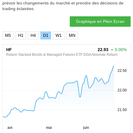
prévoir les changements du marché et prendre des décisions de
trading éclairées.
Graphique en Plein Ecran
M5
H1
H4
D1
W1
MN
HF
22.93
0.00%
Return Stacked Bonds & Managed Futures ETF DGA Absolute Return