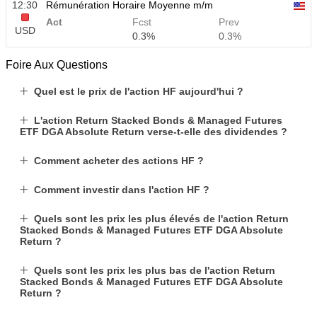
12:30
Rémunération Horaire Moyenne m/m
Act
Fcst
Prev
USD
0.3%
0.3%
Foire Aux Questions
12:30
Rémunération Horaire Moyenne a/a
Act
Fcst
Prev
Quel est le prix de l'action HF aujourd'hui ?
USD
3.5%
3.5%
L'action Return Stacked Bonds & Managed Futures
ETF DGA Absolute Return verse-t-elle des dividendes ?
12:30
Masses Salariales Privées Non-Agricoles
Act
Fcst
Prev
Comment acheter des actions HF ?
USD
40 K
49 K
Comment investir dans l'action HF ?
12:30
Taux de Chômage U6
Quels sont les prix les plus élevés de l'action Return
Act
Fcst
Prev
USD
Stacked Bonds & Managed Futures ETF DGA Absolute
7.9%
7.9%
Return ?
17:00
Baker Hughes Nombre de plates-formes pétrolières
Quels sont les prix les plus bas de l'action Return
américaines
Stacked Bonds & Managed Futures ETF DGA Absolute
Return ?
USD
Act
Fcst
Prev
451