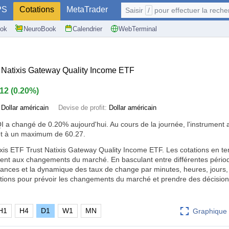
PS
Cotations
MetaTrader
Saisir
/
pour effectuer la recherche: @user, 
ok
NeuroBook
Calendrier
WebTerminal
t Natixis Gateway Quality Income ETF
.12
(
0.20%
)
:
Dollar américain
Devise de profit:
Dollar américain
QI a changé de
0.20%
aujourd'hui. Au cours de la journée, l'instrument
t à un maximum de 60.27.
xis ETF Trust Natixis Gateway Quality Income ETF. Les cotations en t
ment aux changements du marché. En basculant entre différentes pério
ndances et la dynamique des taux de change par minutes, heures, jours
mations pour prévoir les changements du marché et prendre des décision
H1
H4
D1
W1
MN
Graphique 