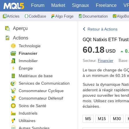
Forum
Market
Signaux
Freelance
V
Articles
CodeBase
Algo Forge
Documentation
AlgoBo
Aperçu
Retour à Actions
Actions
GQI: Natixis ETF Trus
Technologie
60.18
USD
0
Financier
Immobilier
Secteur:
Financier
Base
Énergie
Le taux de change de G
à un minimum de 60.16 e
Matériaux de base
Services de Communication
Suivez la dynamique Nati
aideront à réagir rapide
Consommateur Cyclique
pouvez surveiller les te
Consommateur Défensif
mois. Utilisez ces infor
Soins de Santé
éclairées.
Industriels
M5
M15
M30
Utilitaires
Autres Symboles