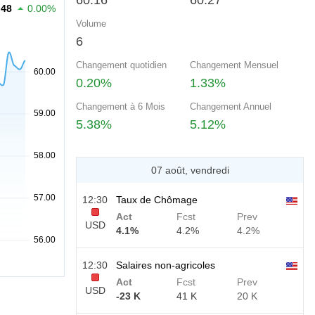
60.16
60.27
.48
0.00%
Volume
6
Changement quotidien
Changement Mensuel
0.20%
1.33%
Changement à 6 Mois
Changement Annuel
5.38%
5.12%
07 août, vendredi
12:30
Taux de Chômage
Act
Fcst
Prev
USD
4.1%
4.2%
4.2%
12:30
Salaires non-agricoles
Act
Fcst
Prev
USD
-23 K
41 K
20 K