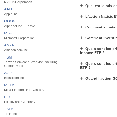
NVIDIA Corporation
Quel est le prix d
AAPL
Apple Inc
L'action Natixis 
GOOGL
Alphabet Inc - Class A
Comment acheter 
MSFT
Comment investir 
Microsoft Corporation
AMZN
Quels sont les pri
Amazon.com Inc
Income ETF ?
TSM
Taiwan Semiconductor Manufacturing
Quels sont les pr
Company Ltd
ETF ?
AVGO
Broadcom Inc
Quand l'action GQI
META
Meta Platforms Inc - Class A
LLY
Eli Lilly and Company
TSLA
Tesla Inc