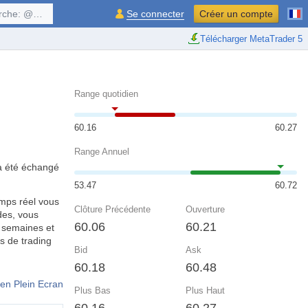
$symbol, ...
Se connecter
Créer un compte
Télécharger MetaTrader 5
Range quotidien
60.16
60.27
Range Annuel
 a été échangé
53.47
60.72
emps réel vous
Clôture Précédente
Ouverture
des, vous
60.06
60.21
, semaines et
s de trading
Bid
Ask
60.18
60.48
en Plein Ecran
Plus Bas
Plus Haut