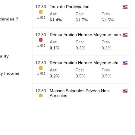
12:30
Taux de Participation
Act
Fcst
Prev
USD
idendes ?
61.4%
61.7%
61.5%
12:30
Rémunération Horaire Moyenne m/m
Act
Fcst
Prev
USD
0.1%
0.3%
0.3%
ality
12:30
Rémunération Horaire Moyenne a/a
Act
Fcst
Prev
ity Income
USD
3.2%
3.5%
3.5%
12:30
Masses Salariales Privées Non-
Agricoles
USD
Act
Fcst
Prev
30 K
40 K
30 K
12:30
Taux de Chômage U6
Act
Fcst
Prev
USD