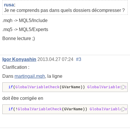
rusa
:
Je ne comprends pas dans quels dossiers décompresser ?
.mqh -> MQL5/Include
.mq5 -> MQL5/Experts
Bonne lecture ;)
Igor Konyashin
2013.04.27 07:24
#3
Clarification :
Dans
martingail.mqh
, la ligne
if
(
GlobalVariableCheck
(GVarName)) 
GlobalVariableSet
(
doit être corrigée en
if
(!
GlobalVariableCheck
(GVarName)) 
GlobalVariableSet