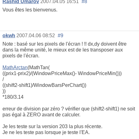
Rashid Umarov
2007.04.05 16:51
#8
Vous êtes les bienvenus.
okwh
2007.04.06 08:52
#9
Note : basé sur les pixels de l'écran ! !! dx,dy doivent être
dans la même unité, le mieux est de les transposer aux
pixels de l'écran.
MathArctan
(MathTan(
((prix1-prix2)/(WindowPriceMax()- WindowPriceMin()))
/
((shift2-shift1)/WindowBarsPerChart())
))
*180/3.14
erreur de division par zéro ? vérifier que (shift2-shift1) ne soit
pas égal à ZERO avant de calculer.
Je les teste sur la version 203 la plus récente.
Je ne les teste pas lorsque je teste l'EA.