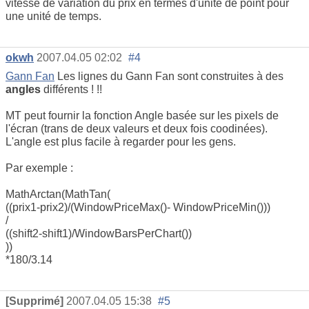
vitesse de variation du prix en termes d'unité de point pour
une unité de temps.
okwh
2007.04.05 02:02
#4
Gann Fan
Les lignes du Gann Fan sont construites à des
angles
différents ! !!
MT peut fournir la fonction Angle basée sur les pixels de
l'écran (trans de deux valeurs et deux fois coodinées).
L'angle est plus facile à regarder pour les gens.
Par exemple :
MathArctan(MathTan(
((prix1-prix2)/(WindowPriceMax()- WindowPriceMin()))
/
((shift2-shift1)/WindowBarsPerChart())
))
*180/3.14
[Supprimé]
2007.04.05 15:38
#5