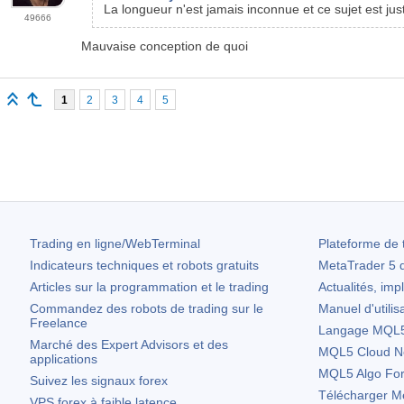
La longueur n'est jamais inconnue et ce sujet est jus
49666
Mauvaise conception de quoi
1
2
3
4
5
Trading en ligne/WebTerminal
Plateforme de 
Indicateurs techniques et robots gratuits
MetaTrader 5
d
Articles sur la programmation et le trading
Actualités, imp
Commandez des robots de trading sur le
Manuel d'utilis
Freelance
Langage MQL5 
Marché des Expert Advisors et des
MQL5 Cloud N
applications
MQL5 Algo Fo
Suivez les signaux forex
Télécharger
Me
VPS forex à faible latence