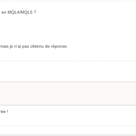
tem en MQL4/MQL5 ?
mais je n'ai pas obtenu de réponse.
rée !