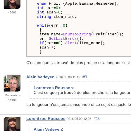
enum
 Fruit {Apple,Banana,Heineken};

int
 err=
0
;

int
 scan=
0
;

49666
string
 item_name;

while
(err==
0
)

   {

   item_name=
EnumToString
(Fruit(scan));

   err=
GetLastError
();

if
(err==
0
) 
Alert
(item_name);

   scan++;

   }
C'est ce que j'ai trouvé de plus proche si la longueur es
Alain Verleyen
#9
2016.05.09 11:45
Lorentzos Roussos
:
C'est ce que j'ai trouvé de plus proche si la longueu
Modérateur
54900
La longueur n'est jamais inconnue et ce sujet est juste l
Lorentzos Roussos
#10
2016.05.09 12:08
Alain Verleyen
: