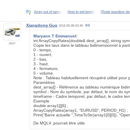
Array out of range
How to get length
[Toute question de
Xiangdong Guo
#4
2016.05.08 03:45
Maryann T Emmanuel
:
int ArrayCopyRates(double& dest_array[], string sy
3047
Copie les taux dans le tableau bidimensionnel à part
0 - temps,
1 - ouvert,
2 - bas,
3 - haut,
4 - fermeture,
5 - volume.
Note : Tableau habituellement récupéré utilisé pour
Paramètres
dest_array[] - Référence au tableau numérique bidim
symbol - Nom du symbole, par défaut, le nom du symb
timeframe - Cadre temporel, par défaut, le cadre temp
Exemple
double array1[][6] ;
ArrayCopyRates(array1, "EURUSD", PERIOD_H1) ;
Print("Barre actuelle ",TimeToStr(array1[0][0]), "Open"
De MQL4 ,pourrait être utile