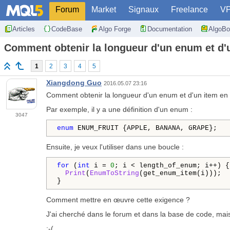
Forum
Market
Signaux
Freelance
V
Articles
CodeBase
Algo Forge
Documentation
AlgoBo
Comment obtenir la longueur d'un enum et d
1
2
3
4
5
Xiangdong Guo
2016.05.07 23:16
Comment obtenir la longueur d'un enum et d'un item 
Par exemple, il y a une définition d'un enum :
3047
enum
 ENUM_FRUIT {APPLE, BANANA, GRAPE};
Ensuite, je veux l'utiliser dans une boucle :
for
 (
int
 i = 
0
; i < length_of_enum; i++) {

Print
(
EnumToString
(get_enum_item(i)));

} 
Comment mettre en œuvre cette exigence ?
J'ai cherché dans le forum et dans la base de code, mai
:-(