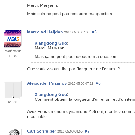
Merci, Maryann.
Mais cela ne peut pas résoudre ma question.
Marco vd Heijden
#5
2016.05.08 07:05
Xiangdong Guo
:
Merci, Maryann.
Modérateur
Mais ça ne peut pas résoudre ma question.
11949
Que voulez-vous dire par "longueur de l'enum" ?
Alexander Puzanov
#6
2016.05.08 07:19
Xiangdong Guo
:
Comment obtenir la longueur d'un enum et d'un i
61323
Avez-vous un enum dynamique ? Si oui, montrez comment 
modifiable.
Carl Schreiber
#7
2016.05.08 08:55