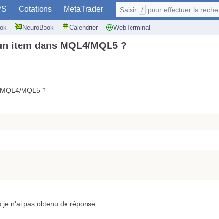
PS
Cotations
MetaTrader
Saisir
/
pour effectuer la recherche: @user
ok
NeuroBook
Calendrier
WebTerminal
'un item dans MQL4/MQL5 ?
en MQL4/MQL5 ?
s je n'ai pas obtenu de réponse.