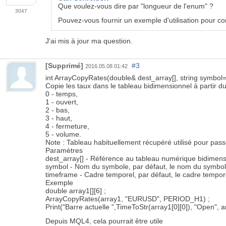
Que voulez-vous dire par "longueur de l'enum" ?
3047
Pouvez-vous fournir un exemple d'utilisation pour 
J'ai mis à jour ma question.
[Supprimé]
#3
2016.05.08 01:42
int ArrayCopyRates(double& dest_array[], string symbol
Copie les taux dans le tableau bidimensionnel à partir 
0 - temps,
1 - ouvert,
2 - bas,
3 - haut,
4 - fermeture,
5 - volume.
Note : Tableau habituellement récupéré utilisé pour pa
Paramètres
dest_array[] - Référence au tableau numérique bidimensi
symbol - Nom du symbole, par défaut, le nom du symbole 
timeframe - Cadre temporel, par défaut, le cadre temporel
Exemple
double array1[][6] ;
ArrayCopyRates(array1, "EURUSD", PERIOD_H1) ;
Print("Barre actuelle ",TimeToStr(array1[0][0]), "Open", ar
Depuis MQL4, cela pourrait être utile