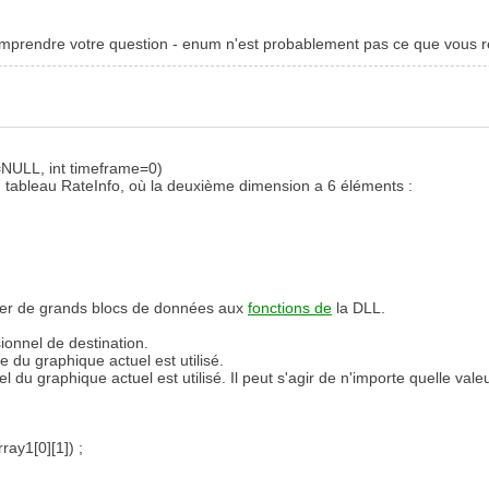
comprendre votre question - enum n'est probablement pas ce que vous 
=NULL, int timeframe=0)
du tableau RateInfo, où la deuxième dimension a 6 éléments :
sser de grands blocs de données aux
fonctions de
la DLL.
onnel de destination.
du graphique actuel est utilisé.
 du graphique actuel est utilisé. Il peut s'agir de n'importe quelle va
ray1[0][1]) ;