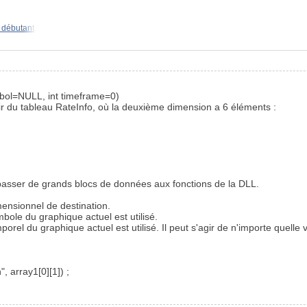
 débutant,
mbol=NULL, int timeframe=0)
ir du tableau RateInfo, où la deuxième dimension a 6 éléments :
 passer de grands blocs de données aux fonctions de la DLL.
ensionnel de destination.
ole du graphique actuel est utilisé.
orel du graphique actuel est utilisé. Il peut s'agir de n'importe quell
, array1[0][1]) ;