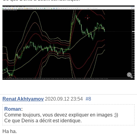
Renat Akhtyamov
2020.09.12 23:54
#8
Roman
:
Comme toujours, vous devez expliquer en images ;))
Ce que Denis a décrit est identique.
Ha ha.