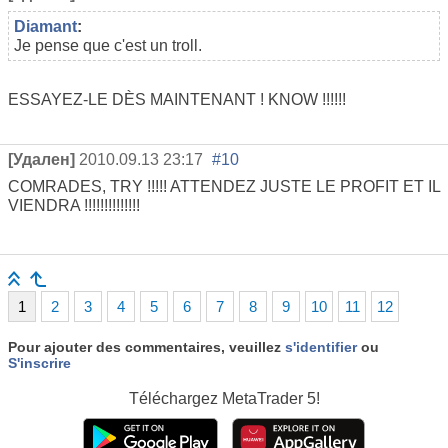
Diamant
:
Je pense que c'est un troll.
ESSAYEZ-LE DÈS MAINTENANT ! KNOW !!!!!!
[Удален]
2010.09.13 23:17
#10
COMRADES, TRY !!!!! ATTENDEZ JUSTE LE PROFIT ET IL
VIENDRA !!!!!!!!!!!!!!
1
2
3
4
5
6
7
8
9
10
11
12
Pour ajouter des commentaires, veuillez
s'identifier
ou
S'inscrire
Téléchargez
MetaTrader 5!