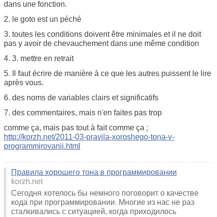
dans une fonction.
2. le goto est un péché
3. toutes les conditions doivent être minimales et il ne doit
pas y avoir de chevauchement dans une même condition
4. 3. mettre en retrait
5. Il faut écrire de manière à ce que les autres puissent le lire
après vous.
6. des noms de variables clairs et significatifs
7. des commentaires, mais n'en faites pas trop
comme ça, mais pas tout à fait comme ça
:
http://korzh.net/2011-03-pravila-xoroshego-tona-v-
programmirovanii.html
Правила хорошего тона в программировании
korzh.net
Сегодня хотелось бы немного поговорит о качестве
кода при программировании. Многие из нас не раз
сталкивались с ситуацией, когда приходилось