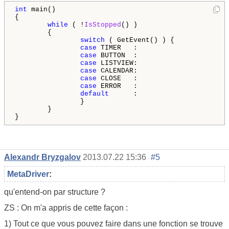
int
 main()

{

while
 ( !
IsStopped
() )

        {

switch
 ( GetEvent() ) {

case
 TIMER   :

case
 BUTTON  :

case
 LISTVIEW:

case
 CALENDAR:

case
 CLOSE   :

case
 ERROR   :

default
      :

                }

        }

Alexandr Bryzgalov
2013.07.22 15:36
#5
MetaDriver
:
qu'entend-on par structure ?
ZS : On m'a appris de cette façon :
1) Tout ce que vous pouvez faire dans une fonction se trouve