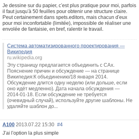
Je dessine sur du papier, c'est plus pratique pour moi, parfois
il faut jusqu'à 50 feuilles pour obtenir une structure claire.
Peut certainement dans spets.editors, mais chacun d'eux
pour moi inconfortable (limitée), impossible de réaliser une
envolée de fantaisie, en bref, ralentir le travail.
Система автоматизированного проектирования —
Википедия
ru.wikipedia.org
Эту страницу предлагается объединить с CAx.
Пояснение причин и обсуждение — на странице
Википедия:К объединению/18 января 2014.
Обсуждение длится одну неделю (или дольше, если
оно идёт медленно). Дата начала обсуждения —
2014-01-18. Если обсуждение не требуется
(очевидный случай), используйте другие шаблоны. Не
удаляйте шаблон до...
A100
2013.07.22 15:30
#4
J'ai l'option la plus simple