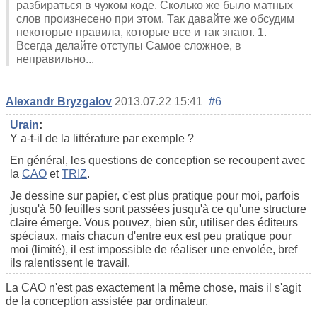
разбираться в чужом коде. Сколько же было матных
слов произнесено при этом. Так давайте же обсудим
некоторые правила, которые все и так знают. 1.
Всегда делайте отступы Самое сложное, в
неправильно...
Alexandr Bryzgalov
2013.07.22 15:41
#6
Urain
:
Y a-t-il de la littérature par exemple ?
En général, les questions de conception se recoupent avec
la
CAO
et
TRIZ
.
Je dessine sur papier, c'est plus pratique pour moi, parfois
jusqu'à 50 feuilles sont passées jusqu'à ce qu'une structure
claire émerge. Vous pouvez, bien sûr, utiliser des éditeurs
spéciaux, mais chacun d'entre eux est peu pratique pour
moi (limité), il est impossible de réaliser une envolée, bref
ils ralentissent le travail.
La CAO n'est pas exactement la même chose, mais il s'agit
de la conception assistée par ordinateur.