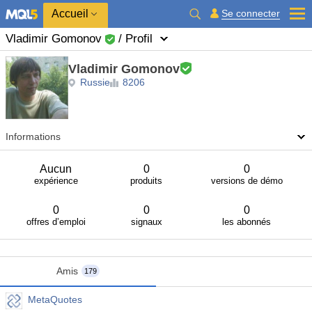
Accueil
Se connecter
Vladimir Gomonov
/ Profil
Vladimir Gomonov
Russie
8206
Informations
Aucun
0
0
expérience
produits
versions de démo
0
0
0
offres d’emploi
signaux
les abonnés
Amis
179
MetaQuotes