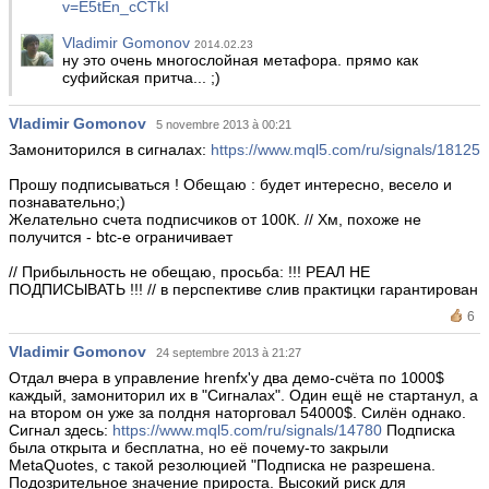
v=E5tEn_cCTkI
Vladimir Gomonov
2014.02.23
ну это очень многослойная метафора. прямо как
суфийская притча... ;)
Vladimir Gomonov
5 novembre 2013 à 00:21
Замониторился в сигналах:
https://www.mql5.com/ru/signals/18125
Прошу подписываться ! Обещаю : будет интересно, весело и
познавательно;)
Желательно счета подписчиков от 100К. // Хм, похоже не
получится - btc-e ограничивает
// Прибыльность не обещаю, просьба: !!! РЕАЛ НЕ
ПОДПИСЫВАТЬ !!! // в перспективе слив практицки гарантирован
6
Vladimir Gomonov
24 septembre 2013 à 21:27
Отдал вчера в управление hrenfx'у два демо-счёта по 1000$
каждый, замониторил их в "Сигналах". Один ещё не стартанул, а
на втором он уже за полдня наторговал 54000$. Силён однако.
Сигнал здесь:
https://www.mql5.com/ru/signals/14780
Подписка
была открыта и бесплатна, но её почему-то закрыли
MetaQuotes, с такой резолюцией "Подписка не разрешена.
Подозрительное значение прироста. Высокий риск для