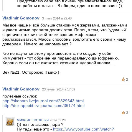
Представляю себе это в очень привлекательном виде,
но работы столько... В общем, один в поле не воин. ))
Vladimir Gomonov
3 mars 2014 à 22:48
Мы всё чаще и всё больше становимся жертвами, заложниками
и участниками пропагандоских атак. Пипец в том, что "удачный"
с цинично-технической точки зрения миф, может
реализовываться. Массы способны воплотить его своим к нему
доверием. Ничего не напоминает ?
Кто не научится этому противостоять, не создаст у себя
иммунитет - тот обречён на параноидальную шизофрению.
Хорошо если он не окажется хозяином ядерной кнопки...
Век №21. Осторожно !! миф ! !
2
Vladimir Gomonov
23 février 2014 à 17:09
полезные ссылки:
http://skobars.livejournal.com/2829643.html
http://der-appetit.livejournal.com/36174.html
3
михаил потапыч
2014.02.23
))) ты полагаешь пора ?
Ну тады ещё это -
https://www.youtube.com/watch?