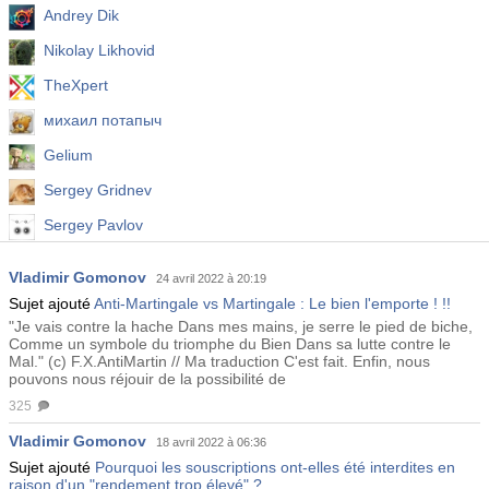
Andrey Dik
Nikolay Likhovid
TheXpert
михаил потапыч
Gelium
Sergey Gridnev
Sergey Pavlov
Mykola Demko
Vladimir Gomonov
24 avril 2022 à 20:19
Alexandr Bryzgalov
Sujet ajouté
Anti-Martingale vs Martingale : Le bien l'emporte ! !!
"Je vais contre la hache Dans mes mains, je serre le pied de biche,
Comme un symbole du triomphe du Bien Dans sa lutte contre le
Mal." (c) F.X.AntiMartin // Ma traduction C'est fait. Enfin, nous
pouvons nous réjouir de la possibilité de
325
Vladimir Gomonov
18 avril 2022 à 06:36
Sujet ajouté
Pourquoi les souscriptions ont-elles été interdites en
raison d'un "rendement trop élevé" ?