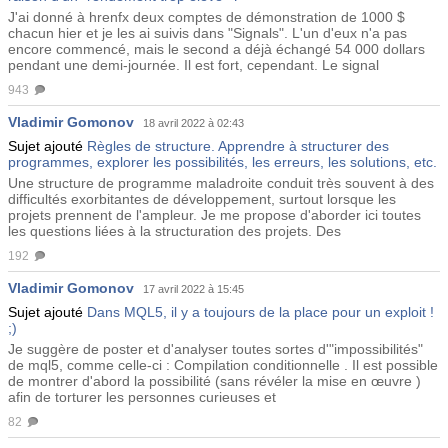
J'ai donné à hrenfx deux comptes de démonstration de 1000 $
chacun hier et je les ai suivis dans "Signals". L'un d'eux n'a pas
encore commencé, mais le second a déjà échangé 54 000 dollars
pendant une demi-journée. Il est fort, cependant. Le signal
943
Vladimir Gomonov
18 avril 2022 à 02:43
Sujet ajouté
Règles de structure. Apprendre à structurer des
programmes, explorer les possibilités, les erreurs, les solutions, etc.
Une structure de programme maladroite conduit très souvent à des
difficultés exorbitantes de développement, surtout lorsque les
projets prennent de l'ampleur. Je me propose d'aborder ici toutes
les questions liées à la structuration des projets. Des
192
Vladimir Gomonov
17 avril 2022 à 15:45
Sujet ajouté
Dans MQL5, il y a toujours de la place pour un exploit !
;)
Je suggère de poster et d'analyser toutes sortes d'"impossibilités"
de mql5, comme celle-ci : Compilation conditionnelle . Il est possible
de montrer d'abord la possibilité (sans révéler la mise en œuvre )
afin de torturer les personnes curieuses et
82