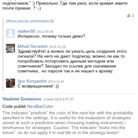
подписчиков." :) Прикольно. Где там риск, если кривая эквити
почти прямая..? ;-)
3
Afficher tous les commentaires (5)
stalker80
2013.09.26
Интересно, почему только демо?
Mihail Geraskin
2013.10.26
Здравствуйте! а можно ли узнать цель создания этого
сигнала? На него не дают подписку, можно ли как то
попробовать поторговать данным методом или
советником? Заходил по ссылке для скачивания
советника , но пароля так и не нашел к архиву.
Igor Konyashin
2013.11.01
С возвращением! :))
Vladimir Gomonov
6 août 2013 à 07:37
Code publié
NextBarColor
The indicator "predicts" the color of the next bar with the probability
specified in the settings. It is useful for the evaluation of strategies
aimed at such a prediction when choosing trading instruments /
timeframes for strategies. Caution: The indicator "looks into the
future", so do not apply it in real life or in the strategy tester!