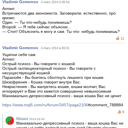
Vladimir Gomonov
4 mars 2014 à 06:54
Armen:
Встречаются два экономиста. Заговорили, естественно, про
кризис.
Один: — Ты что-нибудь понимаешь?
Второй: — Я тебе сейчас объясню...
— Стоп! Объяснить я могу и сам. Ты что- нибудь понимаешь?
11
Vladimir Gomonov
4 mars 2014 à 06:01
Ущипни себя сам.
Armen:
Острый психоз - Вы говорите с кошкой.
Острый галлюцинаторный психоз - Вы говорите с
несуществующей кошкой.
Паранойя - Вы боитесь сболтнуть лишнего при кошке.
Шизофрения - Кошка говорит внутри Вас.
Неврастения - Вы жалуетесь кошке, кошка молчит, Вас
игнорирует и Вам это кажется совершенно невыносимым
Маниакально-депрессивный психоз - ваша кошка Вас не ценит
https://www.mql5.com/ru/forum/3457/page2106
#comment_788884
6
Misani
2014.03.04
Маниакально-депрессивный психоз - ваша кошка Вас не
ценит i vi xotite zastavit evo vam cenit (drugimi slavami: