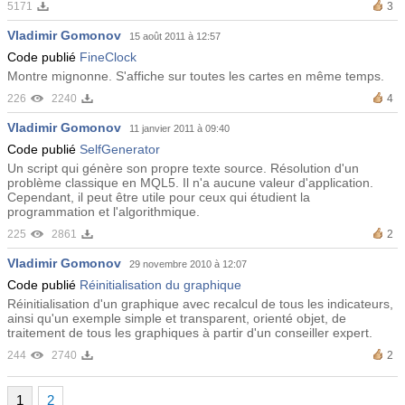
5171
3
Vladimir Gomonov
15 août 2011 à 12:57
Code publié
FineClock
Montre mignonne. S'affiche sur toutes les cartes en même temps.
226
2240
4
Vladimir Gomonov
11 janvier 2011 à 09:40
Code publié
SelfGenerator
Un script qui génère son propre texte source. Résolution d'un
problème classique en MQL5. Il n'a aucune valeur d'application.
Cependant, il peut être utile pour ceux qui étudient la
programmation et l'algorithmique.
225
2861
2
Vladimir Gomonov
29 novembre 2010 à 12:07
Code publié
Réinitialisation du graphique
Réinitialisation d'un graphique avec recalcul de tous les indicateurs,
ainsi qu'un exemple simple et transparent, orienté objet, de
traitement de tous les graphiques à partir d'un conseiller expert.
244
2740
2
1
2