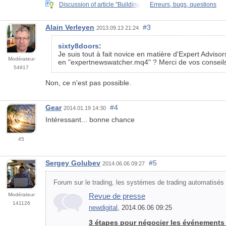
Discussion of article "Building
Erreurs, bugs, questions
Alain Verleyen
#3
2013.09.13 21:24
sixty8doors
:
Je suis tout à fait novice en matière d'Expert Advis
Modérateur
en "expertnewswatcher.mq4" ? Merci de vos conseils
54917
Non, ce n'est pas possible.
Gear
#4
2014.01.19 14:30
Intéressant... bonne chance
45
Sergey Golubev
#5
2014.06.06 09:27
Forum sur le trading, les systèmes de trading automatisés e
Modérateur
Revue de presse
141126
newdigital
, 2014.06.06 09:25
3 étapes pour négocier les événements m