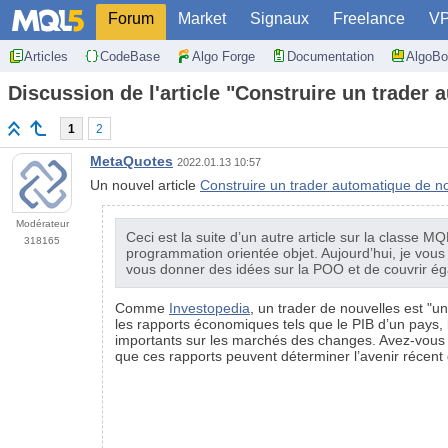
Forum
Market
Signaux
Freelance
V
Articles
CodeBase
Algo Forge
Documentation
AlgoBo
Discussion de l'article "Construire un trader
1
2
MetaQuotes
2022.01.13 10:57
Un nouvel article
Construire un trader automatique de n
Modérateur
Ceci est la suite d’un autre article sur la class
318165
programmation orientée objet. Aujourd’hui, je vou
vous donner des idées sur la POO et de couvrir égal
Comme
Investopedia
, un trader de nouvelles est "u
les rapports économiques tels que le PIB d’un pays
importants sur les marchés des changes. Avez-vous d
que ces rapports peuvent déterminer l’avenir récent