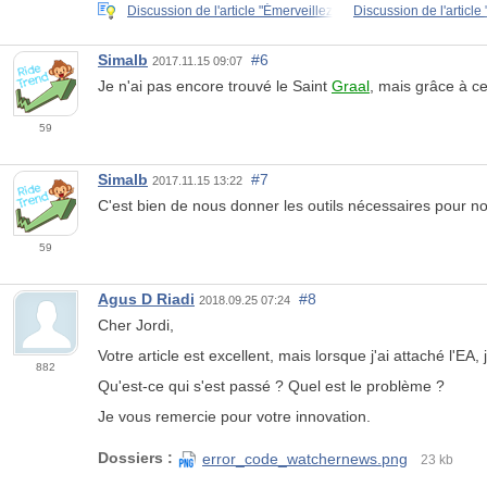
Discussion de l'article "Émerveillez
Discussion de l'article
Simalb
#6
2017.11.15 09:07
Je n'ai pas encore trouvé le Saint
Graal
, mais grâce à ce
59
Simalb
#7
2017.11.15 13:22
C'est bien de nous donner les outils nécessaires pour no
59
Agus D Riadi
#8
2018.09.25 07:24
Cher Jordi,
Votre article est excellent, mais lorsque j'ai attaché l'EA, j
882
Qu'est-ce qui s'est passé ? Quel est le problème ?
Je vous remercie pour votre innovation.
Dossiers :
error_code_watchernews.png
23 kb