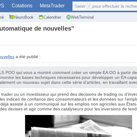
PS
Cotations
MetaTrader
Saisir
/
pour effectuer la recherche: @user
ok
NeuroBook
Calendrier
WebTerminal
 automatique de nouvelles"
ouvelles
a été publié :
e MQL5 POO qui vous a montré comment créer un simple EA OO à partir de
s montre les bases techniques nécessaires pour développer un EA capab
ement un nouveau sujet dans cette série d’articles, en travaillant avec
n trader ou un investisseur qui prend des décisions de trading ou d’in
, les indices de confiance des consommateurs et les données sur l’emp
éjà assisté à un communiqué sur les emplois non agricoles aux États-U
 des devises et agir comme des catalyseurs pour les inversions de ten