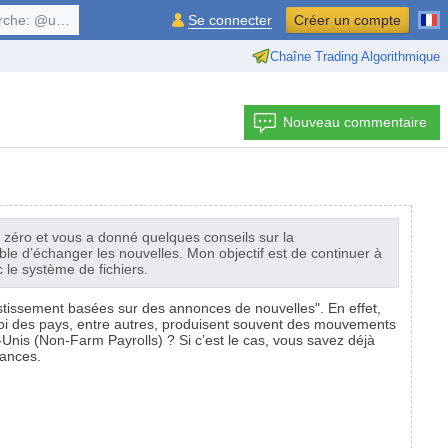
, $symbol, ...
Se connecter
Créer un compte
Chaîne Trading Algorithmique
Nouveau commentaire
 zéro et vous a donné quelques conseils sur la
le d’échanger les nouvelles. Mon objectif est de continuer à
 le système de fichiers.
vestissement basées sur des annonces de nouvelles". En effet,
loi des pays, entre autres, produisent souvent des mouvements
nis (Non-Farm Payrolls) ? Si c’est le cas, vous savez déjà
dances.