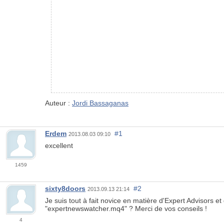
Auteur :
Jordi Bassaganas
Erdem
#1
2013.08.03 09:10
excellent
1459
sixty8doors
#2
2013.09.13 21:14
Je suis tout à fait novice en matière d'Expert Advisors 
"expertnewswatcher.mq4" ? Merci de vos conseils !
4