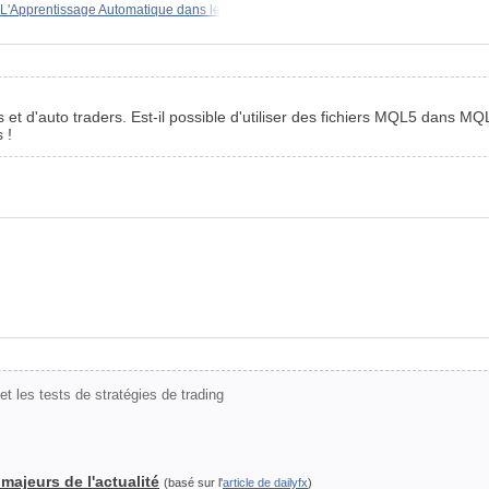
L'Apprentissage Automatique dans le
ors et d'auto traders. Est-il possible d'utiliser des fichiers MQL5 da
 !
t les tests de stratégies de trading
ajeurs de l'actualité
(basé sur l'
article de dailyfx
)