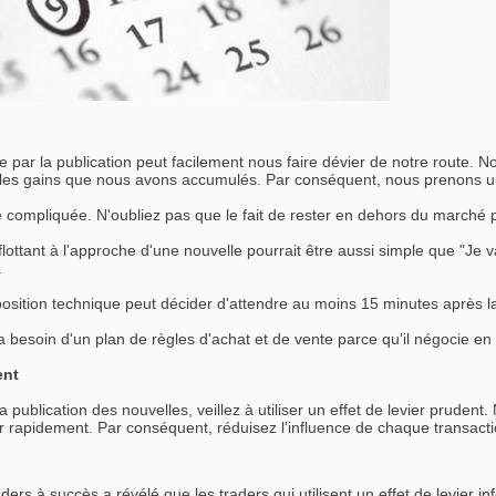
 par la publication peut facilement nous faire dévier de notre route. N
 les gains que nous avons accumulés. Par conséquent, nous prenons un
ie compliquée. N'oubliez pas que le fait de rester en dehors du marché p
 flottant à l'approche d'une nouvelle pourrait être aussi simple que "Je
.
position technique peut décider d'attendre au moins 15 minutes après la p
a besoin d'un plan de règles d'achat et de vente parce qu'il négocie en 
ent
publication des nouvelles, veillez à utiliser un effet de levier prudent.
r rapidement. Par conséquent, réduisez l'influence de chaque transactio
ers à succès a révélé que les traders qui utilisent un effet de levier infér