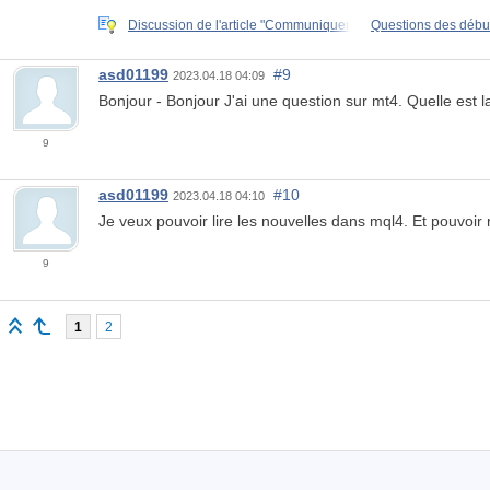
Discussion de l'article "Communiquer
Questions des déb
asd01199
#9
2023.04.18 04:09
Bonjour - Bonjour J'ai une question sur mt4. Quelle es
9
asd01199
#10
2023.04.18 04:10
Je veux pouvoir lire les nouvelles dans mql4. Et pouvoir 
9
1
2