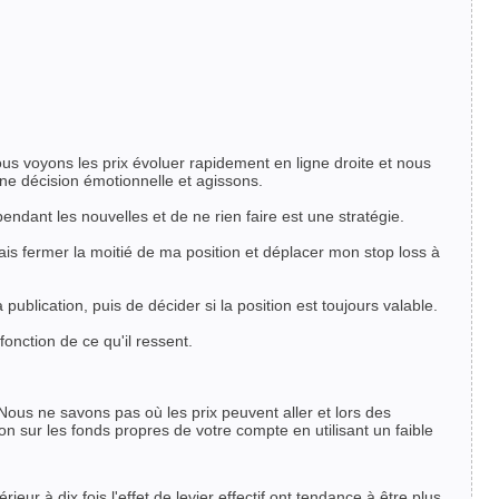
ous voyons les prix évoluer rapidement en ligne droite et nous
e décision émotionnelle et agissons.
endant les nouvelles et de ne rien faire est une stratégie.
 vais fermer la moitié de ma position et déplacer mon stop loss à
ublication, puis de décider si la position est toujours valable.
fonction de ce qu'il ressent.
 Nous ne savons pas où les prix peuvent aller et lors des
n sur les fonds propres de votre compte en utilisant un faible
ieur à dix fois l'effet de levier effectif ont tendance à être plus