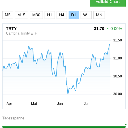
Vollbild-Chart
M5
M15
M30
H1
H4
D1
W1
MN
TRTY
31.70
0.00%
Cambria Trinity ETF
Tagesspanne