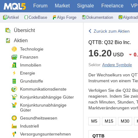
Forum
Market
Signale
Freelance
VP
Artikel
CodeBase
Algo Forge
Dokumentation
Algotra
Übersicht
Zurück zum Aktien
Aktien
QTTB: Q32 Bio Inc.
Technologie
16.20
USD
0
Finanzen
Immobilien
Sektor:
Andere Symbole
Energie
Der Wechselkurs von QTT
Instrument von einem Tie
Grundstoffe
Kommunikationsdienste
Verfolgen Sie die Q32 Bi
reagieren. Indem Sie zw
Konjunkturabhängige Güter
nach Minuten, Stunden, 
Konjunkturunabhängige
Marktveränderungen vorh
Güter
Gesundheitswesen
M5
M15
M30
Industriell
Versorgungsunternehmen
QTTB