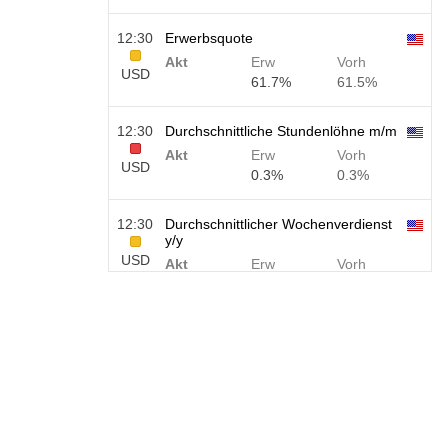
12:30
Erwerbsquote
Akt
Erw
Vorh
USD
61.7%
61.5%
12:30
Durchschnittliche Stundenlöhne m/m
Akt
Erw
Vorh
USD
0.3%
0.3%
12:30
Durchschnittlicher Wochenverdienst
y/y
USD
Akt
Erw
Vorh
3.5%
3.5%
12:30
Beschäftigung außerhalb der
Landwirtschaft
USD
Akt
Erw
Vorh
40 K
49 K
12:30
U6 Arbeitslosenrate