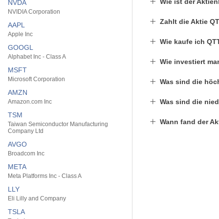
Wie ist der Akti
NVDA
NVIDIA Corporation
Zahlt die Aktie 
AAPL
Apple Inc
Wie kaufe ich QT
GOOGL
Alphabet Inc - Class A
Wie investiert m
MSFT
Microsoft Corporation
Was sind die höch
AMZN
Was sind die nied
Amazon.com Inc
TSM
Wann fand der Ak
Taiwan Semiconductor Manufacturing
Company Ltd
AVGO
Broadcom Inc
META
Meta Platforms Inc - Class A
LLY
Eli Lilly and Company
TSLA