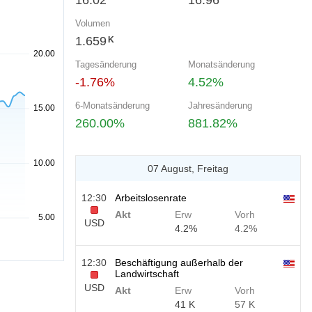
16.02
16.96
Volumen
1.659
K
Tagesänderung
Monatsänderung
-1.76%
4.52%
6-Monatsänderung
Jahresänderung
260.00%
881.82%
07 August, Freitag
12:30
Arbeitslosenrate
Akt
Erw
Vorh
USD
4.2%
4.2%
12:30
Beschäftigung außerhalb der
Landwirtschaft
USD
Akt
Erw
Vorh
41 K
57 K