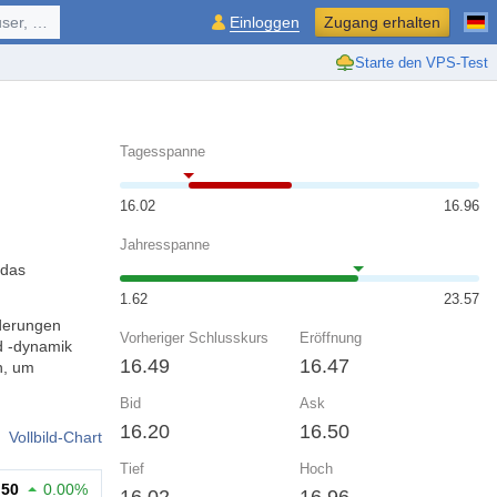
ol, ...
Einloggen
Zugang erhalten
Starte den VPS-Test
Tagesspanne
16.02
16.96
Jahresspanne
 das
1.62
23.57
nderungen
Vorheriger Schlusskurs
Eröffnung
d -dynamik
16.49
16.47
n, um
Bid
Ask
16.20
16.50
Vollbild-Chart
Tief
Hoch
.50
0.00%