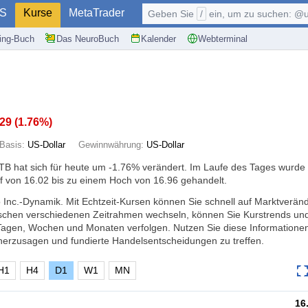
S
Kurse
MetaTrader
Geben Sie
/
ein, um zu suchen: @user, $symb
ding-Buch
Das NeuroBuch
Kalender
Webterminal
.29
(
1.76%
)
Basis:
US-Dollar
Gewinnwährung:
US-Dollar
B hat sich für heute um
-1.76%
verändert. Im Laufe des Tages wurde
f von 16.02 bis zu einem Hoch von 16.96 gehandelt.
o Inc.-Dynamik. Mit Echtzeit-Kursen können Sie schnell auf Marktverä
ischen verschiedenen Zeitrahmen wechseln, können Sie Kurstrends un
Tagen, Wochen und Monaten verfolgen. Nutzen Sie diese Informatione
erzusagen und fundierte Handelsentscheidungen zu treffen.
H1
H4
D1
W1
MN
16