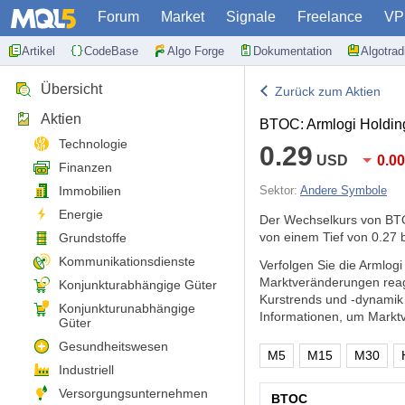
Forum
Market
Signale
Freelance
VP
Artikel
CodeBase
Algo Forge
Dokumentation
Algotra
Übersicht
Zurück zum Aktien
Aktien
BTOC: Armlogi Holdin
Technologie
0.29
USD
0.0
Finanzen
Immobilien
Sektor:
Andere Symbole
Energie
Der Wechselkurs von BTO
von einem Tief von 0.27 
Grundstoffe
Kommunikationsdienste
Verfolgen Sie die Armlog
Marktveränderungen reag
Konjunkturabhängige Güter
Kurstrends und -dynamik
Konjunkturunabhängige
Informationen, um Markt
Güter
Gesundheitswesen
M5
M15
M30
Industriell
Versorgungsunternehmen
BTOC