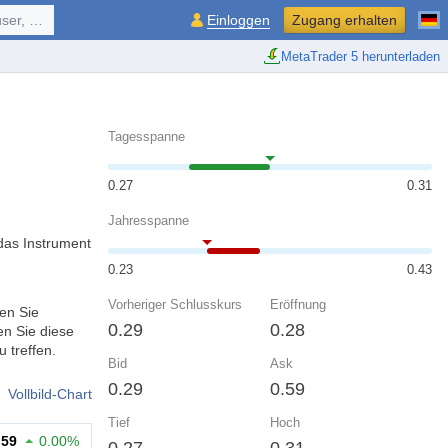
ol, ...
Einloggen
Zugang erhalten
MetaTrader 5 herunterladen
Tagesspanne
0.27
0.31
Jahresspanne
das Instrument
0.23
0.43
Vorheriger Schlusskurs
Eröffnung
en Sie
0.29
0.28
n Sie diese
 treffen.
Bid
Ask
0.29
0.59
Vollbild-Chart
Tief
Hoch
.59
0.00%