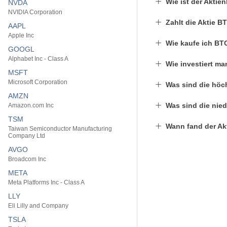
Wie ist der Akti
NVDA
NVIDIA Corporation
Zahlt die Aktie 
AAPL
Apple Inc
Wie kaufe ich BT
GOOGL
Alphabet Inc - Class A
Wie investiert m
MSFT
Microsoft Corporation
Was sind die höc
AMZN
Was sind die nied
Amazon.com Inc
TSM
Wann fand der Ak
Taiwan Semiconductor Manufacturing
Company Ltd
AVGO
Broadcom Inc
META
Meta Platforms Inc - Class A
LLY
Eli Lilly and Company
TSLA