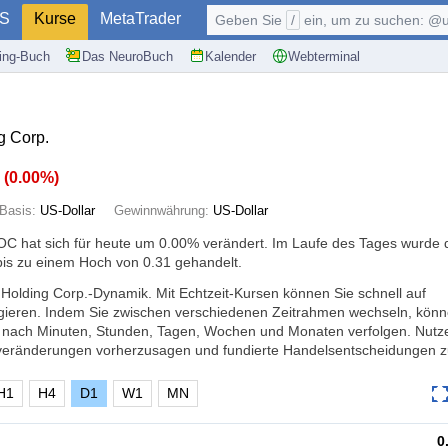
S
Kurse
MetaTrader
Geben Sie
/
ein, um zu suchen: @user, $symb
ding-Buch
Das NeuroBuch
Kalender
Webterminal
g Corp.
0
(
0.00%
)
Basis:
US-Dollar
Gewinnwährung:
US-Dollar
C hat sich für heute um
0.00%
verändert. Im Laufe des Tages wurde 
bis zu einem Hoch von 0.31 gehandelt.
i Holding Corp.-Dynamik. Mit Echtzeit-Kursen können Sie schnell auf
ieren. Indem Sie zwischen verschiedenen Zeitrahmen wechseln, könn
 nach Minuten, Stunden, Tagen, Wochen und Monaten verfolgen. Nutze
veränderungen vorherzusagen und fundierte Handelsentscheidungen zu
H1
H4
D1
W1
MN
0