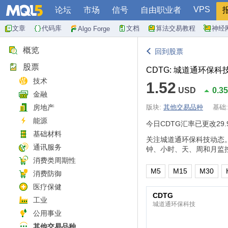
VPS
论坛
市场
信号
自由职业者
文章
代码库
文档
算法交易教程
神经
Algo Forge
概览
回到股票
股票
CDTG: 城道通环保科
技术
1.52
USD
0.3
金融
房地产
版块:
其他交易品种
基础
能源
今日CDTG汇率已更改
29
基础材料
关注城道通环保科技动态
通讯服务
钟、小时、天、周和月监
消费类周期性
M5
M15
M30
消费防御
医疗保健
CDTG
工业
城道通环保科技
公用事业
其他交易品种