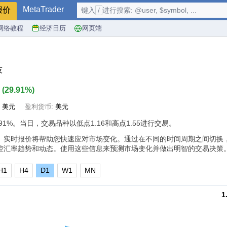
MetaTrader
报价
键入
/
进行搜索: @user, $symbol, ...
网络教程
经济日历
网页端
技
5
(
29.91%
)
:
美元
盈利货币:
美元
.91%
。当日，交易品种以低点1.16和高点1.55进行交易。
。实时报价将帮助您快速应对市场变化。通过在不同的时间周期之间切换
控汇率趋势和动态。使用这些信息来预测市场变化并做出明智的交易决策
H1
H4
D1
W1
MN
1