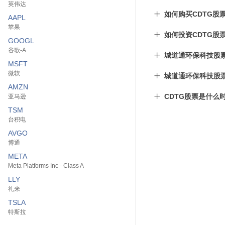
英伟达
如何购买CDTG股
AAPL
苹果
如何投资CDTG股
GOOGL
谷歌-A
城道通环保科技股
MSFT
微软
城道通环保科技股
AMZN
CDTG股票是什么
亚马逊
TSM
台积电
AVGO
博通
META
Meta Platforms Inc - Class A
LLY
礼来
TSLA
特斯拉