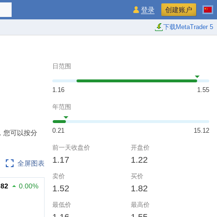
登录
创建账户
下载MetaTrader 5
日范围
1.16
1.55
年范围
0.21
15.12
，您可以按分
。
前一天收盘价
开盘价
1.17
1.22
全屏图表
卖价
买价
.82
0.00%
1.52
1.82
最低价
最高价