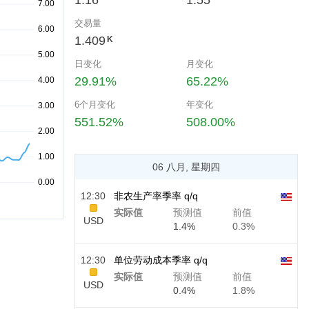
1.16
1.55
交易量
1.409
K
日变化
月变化
29.91%
65.22%
6个月变化
年变化
551.52%
508.00%
06 八月, 星期四
12:30
非农生产率季率 q/q
实际值
预测值
前值
USD
1.4%
0.3%
12:30
单位劳动成本季率 q/q
实际值
预测值
前值
USD
0.4%
1.8%