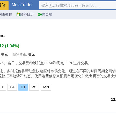
MetaTrader
报价
键入
/
进行搜索: @user, $symbol, ...
网络教程
经济日历
网页端
nc.
.12
(
1.04%
)
:
美元
盈利货币:
美元
4%
。当日，交易品种以低点11.50和高点11.70进行交易。
th, Inc.动态。实时报价将帮助您快速应对市场变化。通过在不同的时间周期之
监控汇率趋势和动态。使用这些信息来预测市场变化并做出明智的交易决
H1
H4
D1
W1
MN
12