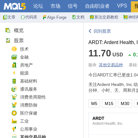
VPS
论坛
市场
信号
自由职业者
文章
代码库
文档
算法交易教程
神经
Algo Forge
概览
回到股票
股票
ARDT: Ardent Health, I
技术
11.70
USD
0
金融
房地产
版块:
其他交易品种
基础
能源
今日ARDT汇率已更改
1.0
基础材料
关注Ardent Heal
通讯服务
分钟、小时、天、周和月
消费类周期性
M5
M15
M30
消费防御
医疗保健
ARDT
工业
Ardent Health, Inc.
公用事业
其他交易品种