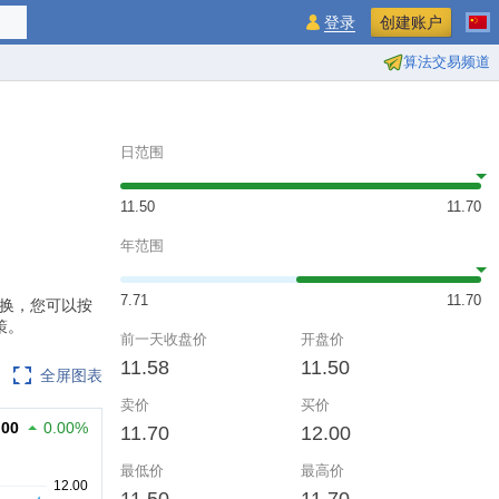
登录
创建账户
算法交易频道
日范围
11.50
11.70
年范围
7.71
11.70
间切换，您可以按
策。
前一天收盘价
开盘价
11.58
11.50
全屏图表
卖价
买价
.00
0.00%
11.70
12.00
最低价
最高价