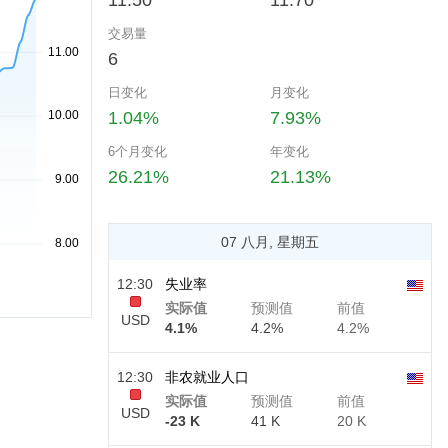
11.50
11.70
交易量
6
日变化
月变化
1.04%
7.93%
6个月变化
年变化
26.21%
21.13%
07 八月, 星期五
12:30
失业率
实际值
预测值
前值
USD
4.1%
4.2%
4.2%
12:30
非农就业人口
实际值
预测值
前值
USD
-23 K
41 K
20 K