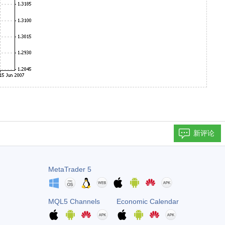
新评论
MetaTrader 5
MQL5 Channels
Economic Calendar