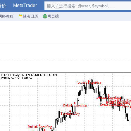
MetaTrader
报价
键入
/
进行搜索: @user, $symbol, ...
网络教程
经济日历
网页端